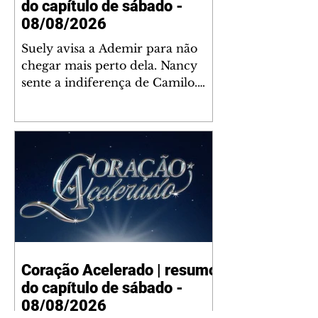
do capítulo de sábado -
08/08/2026
Suely avisa a Ademir para não
chegar mais perto dela. Nancy
sente a indiferença de Camilo.
Tiago diz a Ingrid que ela não
tem competência para presidir a
joalheria. André conta a Pedro
que a associação de advogados
expulsou Ademir. Laurentino
contrata Adriana para servir no
restaurante. Adriana vê Pedro e
Bruna no restaurante. Bruna
provoca Adriana. Dora pede
ajuda a André para marcar um
Coração Acelerado | resumo
encontro com Suely. Adriana diz
do capítulo de sábado -
a Lyris que está feliz trabalhando
no restaurante de Nanc
08/08/2026