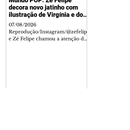
Mundo POP: Zé Felipe
decora novo jatinho com
ilustração de Virgínia e dos
filhos
07/08/2026
Reprodução/Instagram/@zefelip
e Zé Felipe chamou a atenção dos
seguidores ao revelar um detalhe
especial de sua nova aeronave. O
cantor compartilhou nesta
quinta-feira, 6, registros do
jatinho recém-adquirido e
mostrou que decidiu personalizar
o espaço com uma ilustração que
reúne Virginia Fonseca e os três
filhos que eles tiveram juntos:
Maria Alice, Maria Flor e José
Leonardo. Na imagem, aparecem
os apelidos dos integrantes da
família, entre eles "Papai",