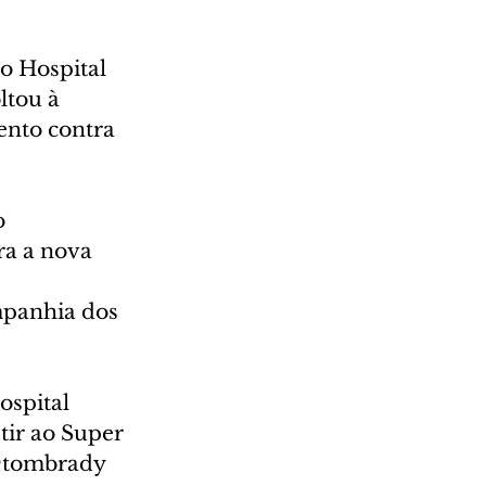
o Hospital 
ltou à 
ento contra 
 
ra a nova 
mpanhia dos 
spital 
tir ao Super 
@tombrady 