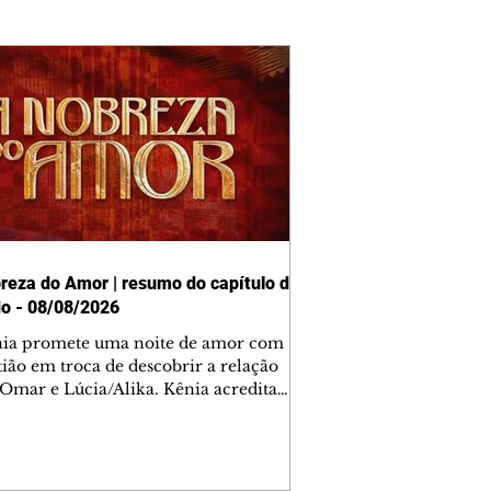
reza do Amor | resumo do capítulo de
o - 08/08/2026
nia promete uma noite de amor com
tião em troca de descobrir a relação
 Omar e Lúcia/Alika. Kênia acredita
inta esteja mesmo ao lado de Jendal, e
o convite para jantar com os dois.
 desabafa com Casemiro e conta que
ília de Lúcia/Alika tem uma dívida