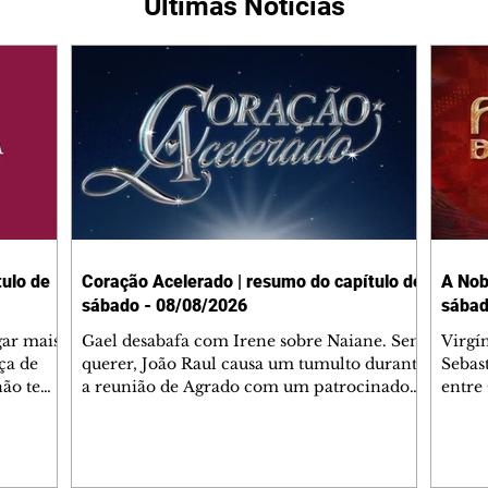
Últimas Notícias
ulo de
Coração Acelerado | resumo do capítulo de
A Nob
sábado - 08/08/2026
sábad
gar mais
Gael desabafa com Irene sobre Naiane. Sem
Virgí
ça de
querer, João Raul causa um tumulto durante
Sebas
 não tem
a reunião de Agrado com um patrocinador.
entre
ia.
Zilá orienta Osmar a seguir Cinara, que
que B
ão de
percebe a movimentação e alerta Ronei.
nega 
ntino
Palhares confronta Cinara sobre a
Tonho
aproximação com Ronei. Eduarda pensa
a fam