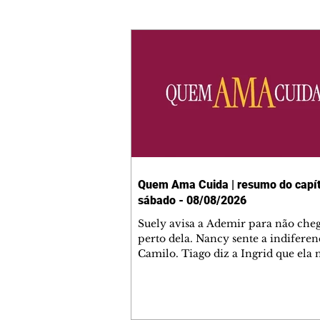
Quem Ama Cuida | resumo do capít
sábado - 08/08/2026
Suely avisa a Ademir para não che
perto dela. Nancy sente a indiferen
Camilo. Tiago diz a Ingrid que ela
competência para presidir a joalher
André conta a Pedro que a associaç
advogados expulsou Ademir. Laure
contrata Adriana para servir no