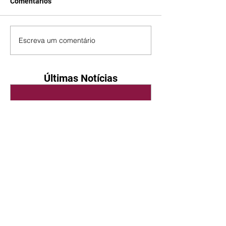
Comentários
Escreva um comentário
Últimas Notícias
Quem Ama Cuida | resumo
do capítulo de sábado -
08/08/2026