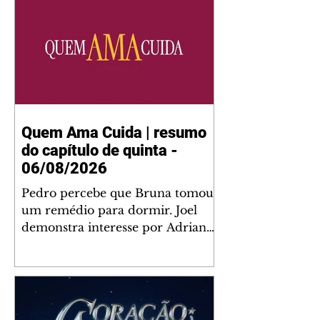
Quem Ama Cuida | resumo
do capítulo de quinta -
06/08/2026
Pedro percebe que Bruna tomou
um remédio para dormir. Joel
demonstra interesse por Adriana.
Fernando elogia Mau Mau. Bia
não gosta quando Brigitte e
Rafael se sentam à mesa com ela
e César, atrapalhando o jantar
romântico do casal. Bruna se