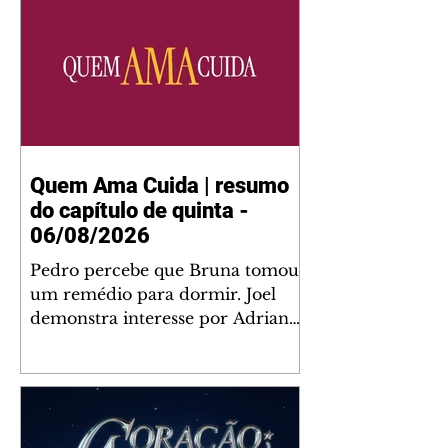
Quem Ama Cuida | resumo
do capítulo de quinta -
06/08/2026
Pedro percebe que Bruna tomou
um remédio para dormir. Joel
demonstra interesse por Adriana.
Fernando elogia Mau Mau. Bia
não gosta quando Brigitte e
Rafael se sentam à mesa com ela
e César, atrapalhando o jantar
romântico do casal. Bruna se