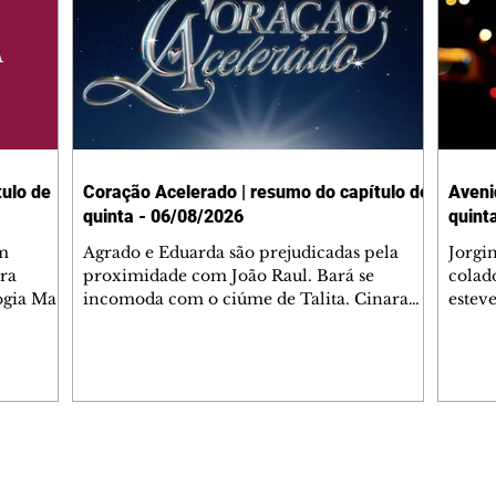
ulo de
Coração Acelerado | resumo do capítulo de
Aveni
quinta - 06/08/2026
quint
m
Agrado e Eduarda são prejudicadas pela
Jorgi
ra
proximidade com João Raul. Bará se
colad
ogia Mau
incomoda com o ciúme de Talita. Cinara
estev
e Rafael
desabafa com Ronei e decide passar uns
infor
dias na casa de Palhares. Agrado pede para
e pro
 casal.
ter uma conversa com Eduarda. Janete
Iran 
 de
confronta Zilá, que garante à irmã que não
Monal
o marido
conhece Verônica. Ronei reconhece uma
Dióge
 seu
possível bolsa de Zilá entre os pertences de
olhei
l
Verônica, e liga para Cinara. Agrado pensa
Verôn
Editorias
Editais Certificados
ntar no
em desfazer sua dupla com Eduarda para
praia