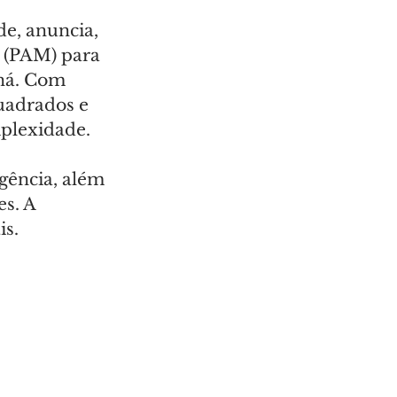
e, anuncia, 
 (PAM) para 
ná. Com 
uadrados e 
mplexidade.
gência, além 
s. A 
is.