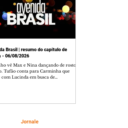
da Brasil | resumo do capítulo de
a - 06/08/2026
nho vê Max e Nina dançando de rosto
o. Tufão conta para Carminha que
e com Lucinda em busca de
mações sobre Rita. Nina despista Max
cura Jorginho, mas não o encontra.
se muda para a casa de Jorginho.
isa pensa em reconquistar Silas.
nes diz a Roni e Leandro que o
ro Tavinho Nunes assistirá ao jogo.
ica e Noêmia perseguem Cadinho na
Siga
Jornale
 deserta. Dolores sugere que Roni peça