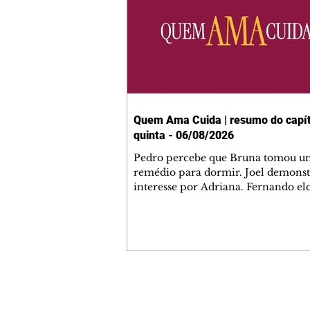
Quem Ama Cuida | resumo do capít
quinta - 06/08/2026
Pedro percebe que Bruna tomou u
remédio para dormir. Joel demonst
interesse por Adriana. Fernando el
Mau. Bia não gosta quando Brigitte 
se sentam à mesa com ela e César,
atrapalhando o jantar romântico do
Bruna se aproveita da preocupação
Pedro com sua saúde para manter 
ao seu lado. Elenice acusa Rosa por
desentendimento com Adriana. Joe
Contato comercial
convida Adriana e a família para ja