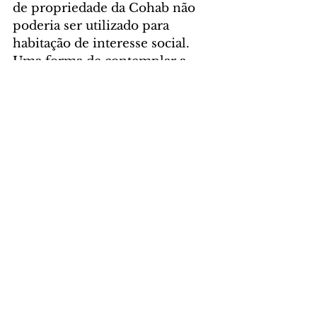
de propriedade da Cohab não 
poderia ser utilizado para 
habitação de interesse social. 
Uma forma de contemplar a 
cidade e beneficiar a população 
da região foi implantar o 
parque por meio do trabalho 
integrado das secretarias 
municipais.
Foto: Pedro Ribas/SMCS
CIDADE
Comentários