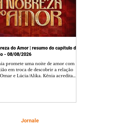
reza do Amor | resumo do capítulo de
o - 08/08/2026
nia promete uma noite de amor com
tião em troca de descobrir a relação
 Omar e Lúcia/Alika. Kênia acredita
inta esteja mesmo ao lado de Jendal, e
o convite para jantar com os dois.
 desabafa com Casemiro e conta que
ília de Lúcia/Alika tem uma dívida
mar. Ana Maria vai à casa de Manoel
estratada por Fortunato. José e Omar
tam sobre a possível jazida de
Siga
Jornale
tênio na região. Virgínia provoca