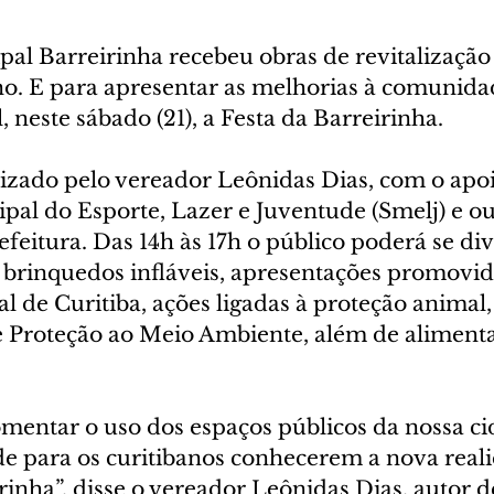
al Barreirinha recebeu obras de revitalização
ano. E para apresentar as melhorias à comunida
, neste sábado (21), a Festa da Barreirinha.
izado pelo vereador Leônidas Dias, com o apoi
pal do Esporte, Lazer e Juventude (Smelj) e ou
efeitura. Das 14h às 17h o público poderá se div
brinquedos infláveis, apresentações promovid
l de Curitiba, ações ligadas à proteção animal
e Proteção ao Meio Ambiente, além de aliment
mentar o uso dos espaços públicos da nossa cid
 para os curitibanos conhecerem a nova reali
rinha”, disse o vereador Leônidas Dias, autor 