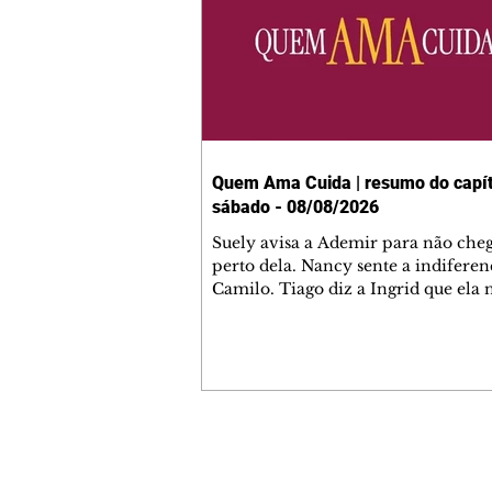
Quem Ama Cuida | resumo do capít
sábado - 08/08/2026
Suely avisa a Ademir para não che
perto dela. Nancy sente a indiferen
Camilo. Tiago diz a Ingrid que ela
competência para presidir a joalher
André conta a Pedro que a associaç
advogados expulsou Ademir. Laure
contrata Adriana para servir no
restaurante. Adriana vê Pedro e Br
restaurante. Bruna provoca Adrian
pede ajuda a André para marcar u
Contato comercial
encontro com Suely. Adriana diz a 
mmjornale@gmail.com