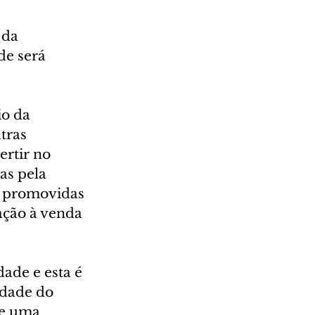
 da 
de será 
o da 
tras 
ertir no 
as pela 
, promovidas 
ação à venda 
ade e esta é 
dade do 
de uma 