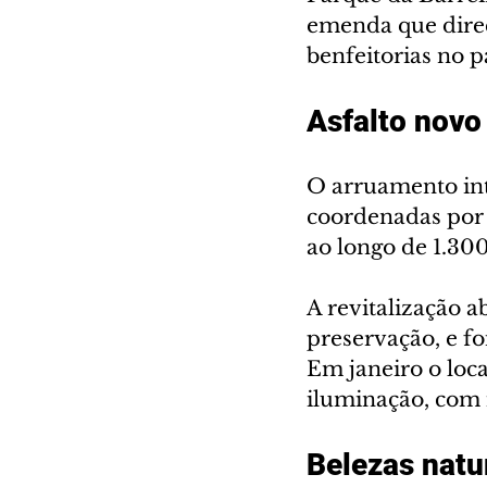
emenda que direc
benfeitorias no p
Asfalto novo
O arruamento int
coordenadas por 
ao longo de 1.30
A revitalização 
preservação, e fo
Em janeiro o loc
iluminação, com 
Belezas natu