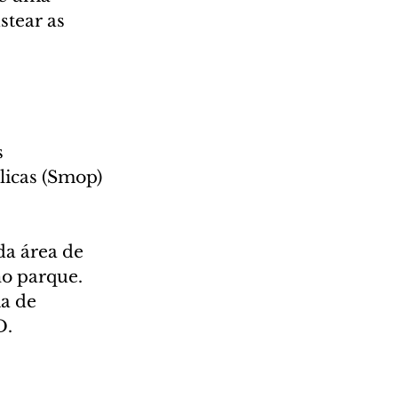
tear as 
 
icas (Smop) 
da área de 
no parque. 
a de 
D.