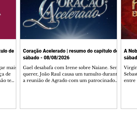
ulo de
Coração Acelerado | resumo do capítulo de
A Nob
sábado - 08/08/2026
sábad
gar mais
Gael desabafa com Irene sobre Naiane. Sem
Virgí
ça de
querer, João Raul causa um tumulto durante
Sebas
 não tem
a reunião de Agrado com um patrocinador.
entre
ia.
Zilá orienta Osmar a seguir Cinara, que
que B
ão de
percebe a movimentação e alerta Ronei.
nega 
ntino
Palhares confronta Cinara sobre a
Tonho
aproximação com Ronei. Eduarda pensa
a fam
una no
em pedir a Valéria para ficar com Sol. Gael
com O
a. Dora
decide terminar com Naiane. João Raul
e é d
m
inventa para Agrado que não está
comen
Editorias
Editais Certificados
Lyris
conseguindo conviver com seu sucesso, e
tungs