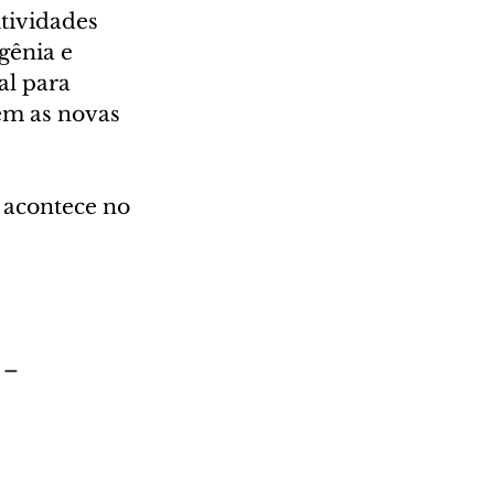
tividades 
gênia e 
l para 
m as novas 
 acontece no 
 – 