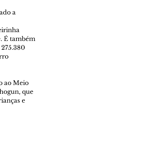
ado a 
irinha 
e. É também 
 275.380 
rro 
o ao Meio 
Shogun, que 
ianças e 