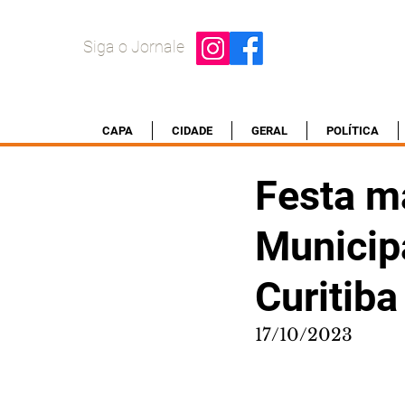
Siga o Jornale
CAPA
CIDADE
GERAL
POLÍTICA
Festa m
Municipa
Curitiba
17/10/2023