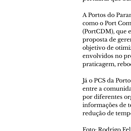
A Portos do Para
como o Port Comm
(PortCDM), que e
proposta de gere
objetivo de otimi
envolvidos no pr
praticagem, rebo
Já o PCS da Port
entre a comunida
por diferentes or
informações de to
redução de tempo
Foto: Rodrigo Fe