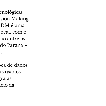
cnológicas 
ision Making 
tCDM é uma 
real, com o 
ão entre os 
 do Paraná – 
.
oca de dados 
as usados 
ra as 
eio da 