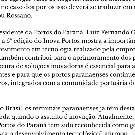
 no caso dos portos isso deverá se traduzir em
mou Rossano.
residente da Portos do Paraná, Luiz Fernando G
 a 5ª edição do Inova Portos mostra a importân
vestimento em tecnologia realizado pela empre
também contribui para o aprimoramento dos p
rocura de soluções inovadoras é essencial para
entes e para que os portos paranaenses contin
ivos, integrados com a comunidade portuária do
o Brasil, os terminais paranaenses já têm des
rda quando o assunto é inovação. Atualmente
 Portos do Paraná tem sido reconhecida como g
sca o desenvolvimento tecnológico”, afirmou.