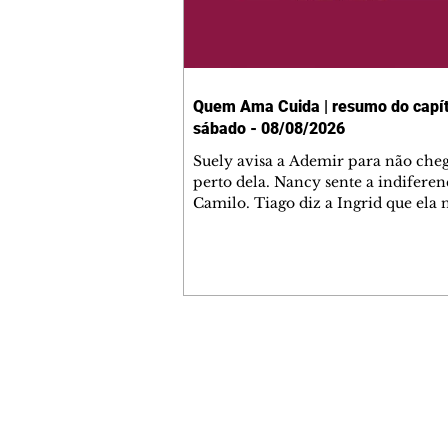
Quem Ama Cuida | resumo do capít
sábado - 08/08/2026
Suely avisa a Ademir para não che
perto dela. Nancy sente a indiferen
Camilo. Tiago diz a Ingrid que ela
competência para presidir a joalher
André conta a Pedro que a associaç
advogados expulsou Ademir. Laure
contrata Adriana para servir no
restaurante. Adriana vê Pedro e Br
restaurante. Bruna provoca Adrian
pede ajuda a André para marcar u
Contato comercial
encontro com Suely. Adriana diz a 
mmjornale@gmail.com
que está feliz trabalhando no resta
Telefone: (41) 99978-9956
Nanc
Redação