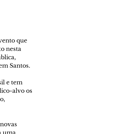
vento que 
o nesta 
lica, 
em Santos. 
il e tem 
ico-alvo os 
o, 
 novas 
a uma 