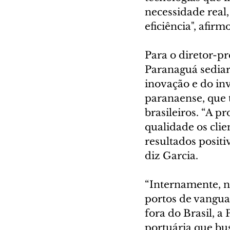
necessidade real,
eficiência", afir
Para o diretor-p
Paranaguá sediar
inovação e do in
paranaense, que 
brasileiros. “A p
qualidade os cli
resultados posit
diz Garcia.
“Internamente, n
portos de vangua
fora do Brasil, a
portuária que bu