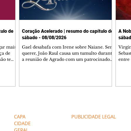
ulo de
Coração Acelerado | resumo do capítulo de
A Nob
sábado - 08/08/2026
sábad
gar mais
Gael desabafa com Irene sobre Naiane. Sem
Virgí
ça de
querer, João Raul causa um tumulto durante
Sebas
 não tem
a reunião de Agrado com um patrocinador.
entre
ia.
Zilá orienta Osmar a seguir Cinara, que
que B
ão de
percebe a movimentação e alerta Ronei.
nega 
ntino
Palhares confronta Cinara sobre a
Tonho
aproximação com Ronei. Eduarda pensa
a fam
una no
em pedir a Valéria para ficar com Sol. Gael
com O
a. Dora
decide terminar com Naiane. João Raul
e é d
m
inventa para Agrado que não está
comen
Editorias
Editais Certificados
Lyris
conseguindo conviver com seu sucesso, e
tungs
urante de
termina o relacionamento dos dois.
Dióge
CAPA
PUBLICIDADE LEGAL
CIDADE
GERAL