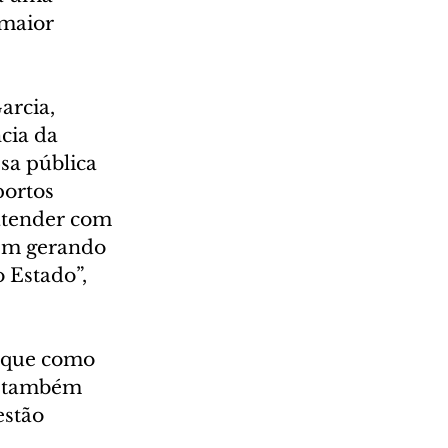
 maior 
arcia, 
cia da 
sa pública 
ortos 
 atender com 
uem gerando 
 Estado”, 
taque como 
, também 
estão 