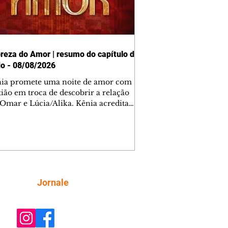
reza do Amor | resumo do capítulo de
o - 08/08/2026
nia promete uma noite de amor com
tião em troca de descobrir a relação
 Omar e Lúcia/Alika. Kênia acredita
inta esteja mesmo ao lado de Jendal, e
o convite para jantar com os dois.
 desabafa com Casemiro e conta que
ília de Lúcia/Alika tem uma dívida
mar. Ana Maria vai à casa de Manoel
estratada por Fortunato. José e Omar
tam sobre a possível jazida de
Siga
Jornale
tênio na região. Virgínia provoca
nes na frente de Marta. Binta s