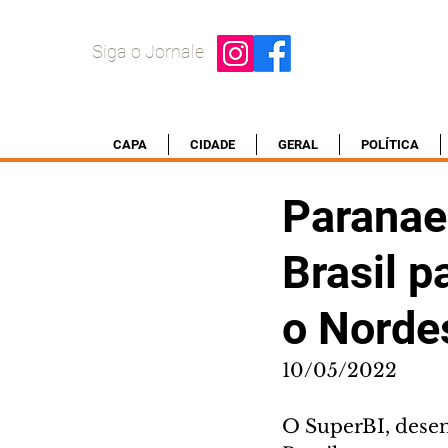
Siga o Jornale
CAPA
CIDADE
GERAL
POLÍTICA
Paranae
Brasil p
o Norde
10/05/2022
O SuperBI, desen