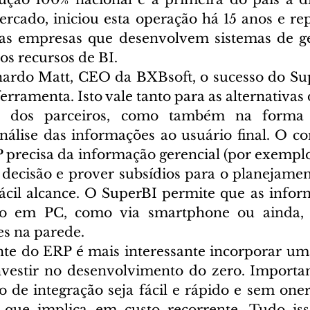
ercado, iniciou esta operação há 15 anos e re
 as empresas que desenvolvem sistemas de ge
s recursos de BI. 
ardo Matt, CEO da BXBsoft, o sucesso do Sup
erramenta. Isto vale tanto para as alternativas 
 dos parceiros, como também na forma in
nálise das informações ao usuário final. O cor
 precisa da informação gerencial (por exemplo,
decisão e prover subsídios para o planejamento
fácil alcance. O SuperBI permite que as infor
to em PC, como via smartphone ou ainda, 
s na parede.
ante do ERP é mais interessante incorporar um
vestir no desenvolvimento do zero. Importan
o de integração seja fácil e rápido e sem oner
que implica em custo recorrente. Tudo iss