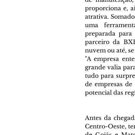
proporciona e, a
atrativa. Somado 
uma ferramenta
preparada para 
parceiro da BXB
nuvem ou até, se 
"A empresa ent
grande valia para
tudo para surpre
de empresas de 
potencial das reg
Antes da chegada
Centro-Oeste, te
de Goiás e Mato