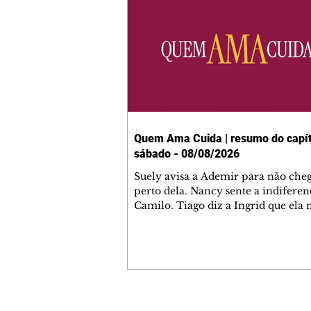
Quem Ama Cuida | resumo do capít
sábado - 08/08/2026
Suely avisa a Ademir para não che
perto dela. Nancy sente a indiferen
Camilo. Tiago diz a Ingrid que ela
competência para presidir a joalher
André conta a Pedro que a associaç
advogados expulsou Ademir. Laure
contrata Adriana para servir no
restaurante. Adriana vê Pedro e Br
restaurante. Bruna provoca Adrian
pede ajuda a André para marcar u