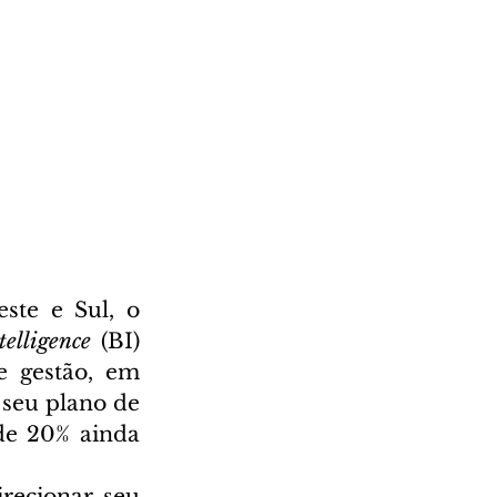
ste e Sul, o 
telligence
 (BI) 
 gestão, em 
 seu plano de 
e 20% ainda 
recionar seu 