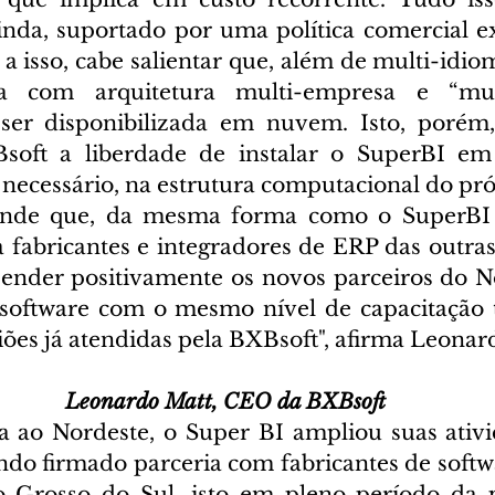
inda, suportado por uma política comercial 
a isso, cabe salientar que, além de multi-idio
 com arquitetura multi-empresa e “multi-
ser disponibilizada em nuvem. Isto, porém, 
soft a liberdade de instalar o SuperBI em 
necessário, na estrutura computacional do próp
ende que, da mesma forma como o SuperBI 
 fabricantes e integradores de ERP das outras 
ender positivamente os novos parceiros do No
software com o mesmo nível de capacitação t
iões já atendidas pela BXBsoft", afirma Leonard
Leonardo Matt, CEO da BXBsoft
 ao Nordeste, o Super BI ampliou suas ativi
ndo firmado parceria com fabricantes de softwa
 Grosso do Sul, isto em pleno período da 