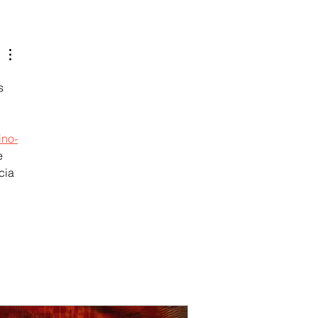
s 
 
ino-
e 
cia 