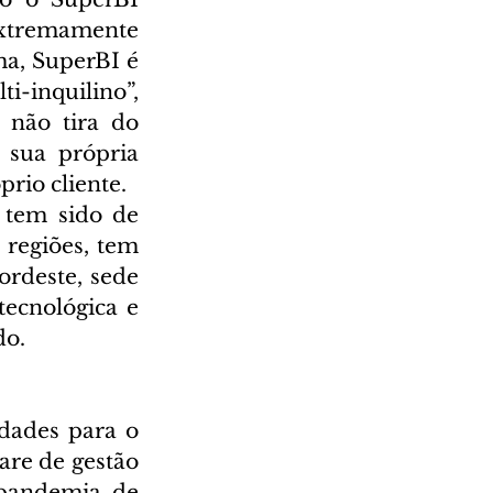
extremamente 
ma, SuperBI é 
inquilino”, 
não tira do 
sua própria 
rio cliente.
tem sido de 
regiões, tem 
rdeste, sede 
ecnológica e 
o. 
dades para o 
re de gestão 
pandemia de 