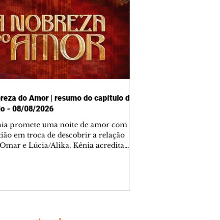
reza do Amor | resumo do capítulo de
o - 08/08/2026
nia promete uma noite de amor com
tião em troca de descobrir a relação
 Omar e Lúcia/Alika. Kênia acredita
inta esteja mesmo ao lado de Jendal, e
o convite para jantar com os dois.
 desabafa com Casemiro e conta que
ília de Lúcia/Alika tem uma dívida
mar. Ana Maria vai à casa de Manoel
estratada por Fortunato. José e Omar
tam sobre a possível jazida de