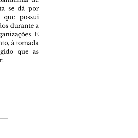
a se dá por 
 que possui 
os durante a 
anizações. E 
to, à tomada 
gido que as 
r.