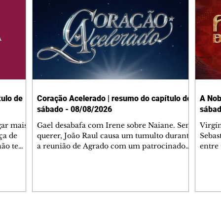
ulo de
Coração Acelerado | resumo do capítulo de
A Nob
sábado - 08/08/2026
sábad
gar mais
Gael desabafa com Irene sobre Naiane. Sem
Virgí
ça de
querer, João Raul causa um tumulto durante
Sebas
 não tem
a reunião de Agrado com um patrocinador.
entre
ia.
Zilá orienta Osmar a seguir Cinara, que
que B
ão de
percebe a movimentação e alerta Ronei.
nega 
ntino
Palhares confronta Cinara sobre a
Tonho
aproximação com Ronei. Eduarda pensa
a fam
una no
em pedir a Valéria para ficar com Sol. Gael
com O
a. Dora
decide terminar com Naiane. João Raul
e é d
m
inventa para Agrado que não está
comen