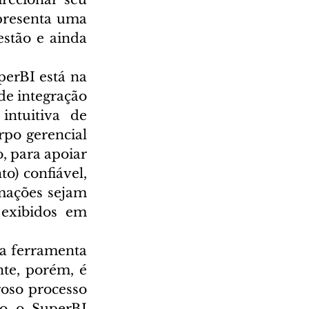
presenta uma 
stão e ainda 
erBI está na 
de integração 
tuitiva de 
po gerencial 
 para apoiar 
) confiável, 
mações sejam 
exibidos em 
a ferramenta 
te, porém, é 
oso processo 
o o SuperBI 