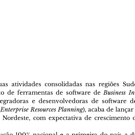
as atividades consolidadas nas regiões Sude
to de ferramentas de software de 
Business In
tegradoras e desenvolvedoras de software de
(
Enterprise Resources Planning
), acaba de lançar
 Nordeste, com expectativa de crescimento d
lução 100% nacional e a primeira do país a di