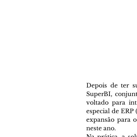
Depois de ter su
SuperBI, conjun
voltado para in
especial de ERP 
expansão para o
neste ano.
Na prática, a so