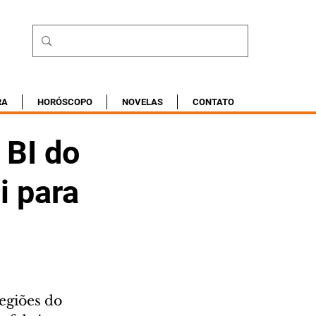
RA
HORÓSCOPO
NOVELAS
CONTATO
 BI do
i para
egiões do 