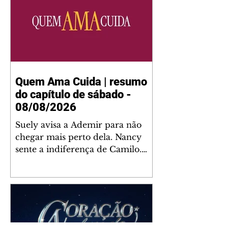
Quem Ama Cuida | resumo
do capítulo de sábado -
08/08/2026
Suely avisa a Ademir para não
chegar mais perto dela. Nancy
sente a indiferença de Camilo.
Tiago diz a Ingrid que ela não
tem competência para presidir a
joalheria. André conta a Pedro
que a associação de advogados
expulsou Ademir. Laurentino
contrata Adriana para servir no