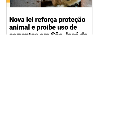
Nova lei reforça proteção
animal e proíbe uso de
correntes em São José dos
Pinhais
05/08/2026 Manter animais
presos por correntes, cordas,
cabos, arames, fitas ou qualquer
outro tipo de contenção passou a
ser proibido em São José dos
Pinhais. A mudança está prevista
na Lei Municipal nº 4.960/2026,
que alterou a Lei nº 4.231/2023 e
reforça as normas de proteção e
bem-estar animal no município.
A nova legislação já está em vigor
e busca conscientizar a população
sobre a importância da guarda