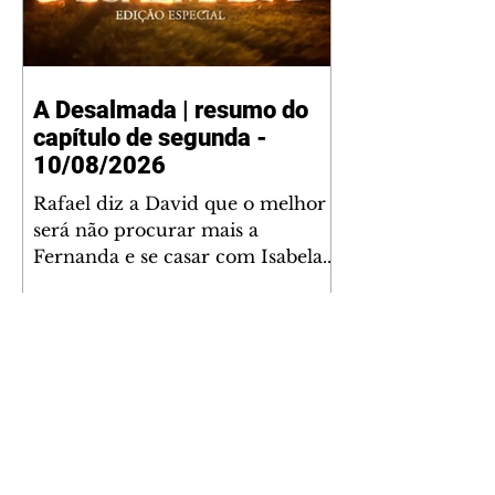
A Desalmada | resumo do
capítulo de segunda -
10/08/2026
Rafael diz a David que o melhor
será não procurar mais a
Fernanda e se casar com Isabela.
Júlia diz a Otávio que sua esposa
desconfia que ele tem uma
amante. Diante do túmulo de
Santiago, Fernanda diz que quer
justiça para ele mas, ao mesmo
tempo, se apaixonou por Rafael.
Martina critica David por ainda
não conhecer Clara e Sandra.
Fernanda confessa a Joana que