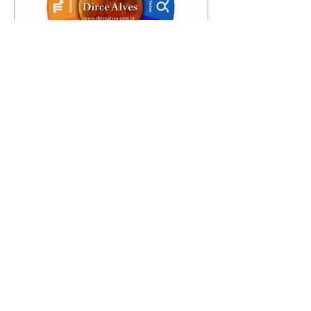
Horóscopo - 09/08/2026
Tenha seu Mapa Astral de
nascimento, o Mapa astral do Ano
de 2026 e 2027, o que os planetas
indicam para o seu: Trabalho,
Amor, Dinheiro, Saúde e Família.
Estudo com 35 páginas. Adquira
já através da nossa loja virtual ou
na loja física: rua Emiliano
Perneta 30 – loja 21 – galeria
Cezar Franco – centro –
Curitiba. Você pode pedir
também através do nosso