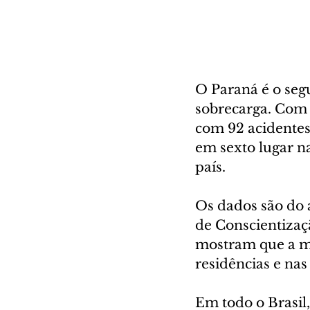
O Paraná é o seg
sobrecarga. Com 8
com 92 acidentes.
em sexto lugar na
país. 
Os dados são do a
de Conscientizaçã
mostram que a ma
residências e na
Em todo o Brasil,