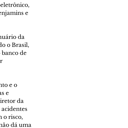
eletrônico, 
benjamins e 
nuário da 
 o Brasil, 
o banco de 
r 
to e o 
s e 
iretor da 
 acidentes 
o risco, 
 não dá uma 