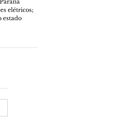
 Paraná 
s elétricos; 
o estado 