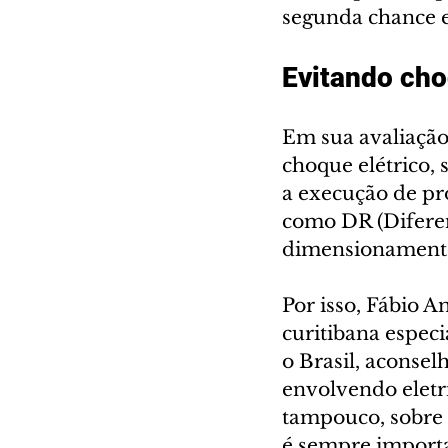
segunda chance e
Evitando ch
Em sua avaliação
choque elétrico, 
a execução de pro
como DR (Diferenc
dimensionamento
Por isso, Fábio A
curitibana espec
o Brasil, aconse
envolvendo eletr
tampouco, sobre o
é sempre importa