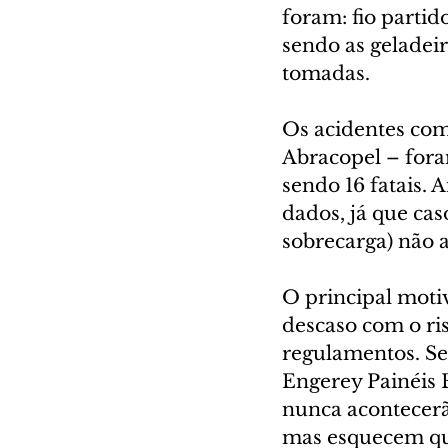
foram: fio partid
sendo as geladeir
tomadas.
Os acidentes com
Abracopel – foram
sendo 16 fatais. 
dados, já que cas
sobrecarga) não 
O principal moti
descaso com o ri
regulamentos. Seg
Engerey Painéis 
nunca acontecerão
mas esquecem que