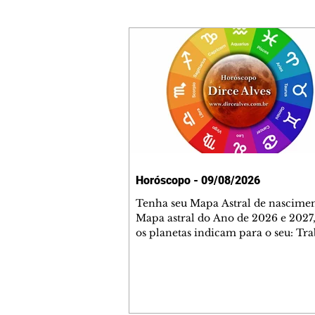
Horóscopo - 09/08/2026
Tenha seu Mapa Astral de nascimen
Mapa astral do Ano de 2026 e 2027,
os planetas indicam para o seu: Tra
Amor, Dinheiro, Saúde e Família. E
com 35 páginas. Adquira já através 
loja virtual ou na loja física: rua E
Perneta 30 – loja 21 – galeria Ceza
– centro – Curitiba. Você pode ped