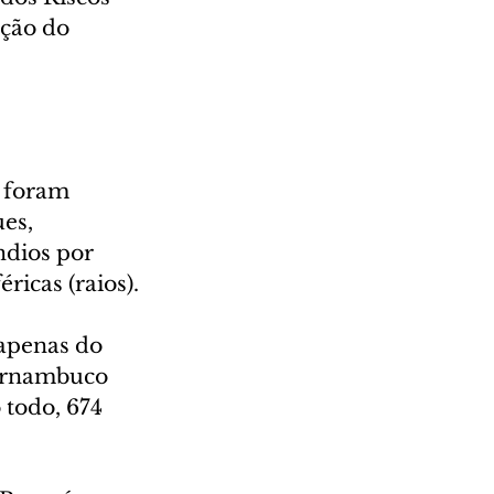
ção do 
 foram 
es, 
ndios por 
ricas (raios).
 apenas do 
Pernambuco 
 todo, 674 