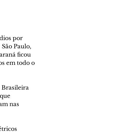
dios por 
 São Paulo, 
araná ficou 
os em todo o 
Brasileira 
 que 
am nas 
tricos 