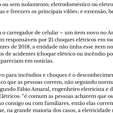
o ou sem isolamento; eletrodoméstico ou eletro
as e freezers os principais vilões; e extensão, 
 o carregador de celular – um item novo no A
 responsáveis por 21 choques elétricos em todo
Antes de 2018, a entidade não tinha esse item n
os de acidentes (choque elétrico ou incêndio po
apareciam em notícias.
vo para incêndios e choques é o desconhecimen
sco que as pessoas correm, não seguindo norma
undo Fábio Amaral, engenheiro eletricista e d
Elétricos: “é comum as pessoas acharem que os
 consigo ou com familiares, então elas correm 
, na grande maioria dos casos, a eletricidade