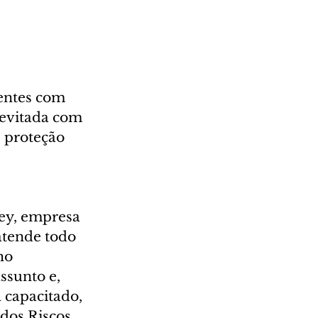
entes com 
 evitada com 
e proteção 
rey, empresa 
atende todo 
ho 
ssunto e, 
 capacitado, 
dos Riscos 