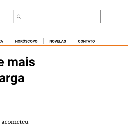
RA
HORÓSCOPO
NOVELAS
CONTATO
e mais
carga
l acometeu 