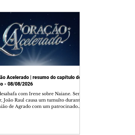
ão Acelerado | resumo do capítulo de
o - 08/08/2026
desabafa com Irene sobre Naiane. Sem
r, João Raul causa um tumulto durante
nião de Agrado com um patrocinador.
orienta Osmar a seguir Cinara, que
be a movimentação e alerta Ronei.
res confronta Cinara sobre a
imação com Ronei. Eduarda pensa