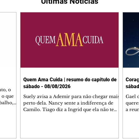
Últimas Notícias
Quem Ama Cuida | resumo do capítulo de
Coraç
sábado - 08/08/2026
sábad
to, o
 o que
Suely avisa a Ademir para não chegar mais
Gael 
balho,
perto dela. Nancy sente a indiferença de
quere
studo
Camilo. Tiago diz a Ingrid que ela não tem
a reu
da nossa
competência para presidir a joalheria.
Zilá 
miliano
André conta a Pedro que a associação de
perce
r Franco
advogados expulsou Ademir. Laurentino
Palha
ir
contrata Adriana para servir no
aprox