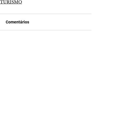
TURISMO
Comentários
Escreva um comentário
Últimas Notícias
A Nobreza do Amor |