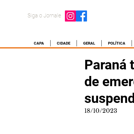
Siga o Jornale
CAPA
CIDADE
GERAL
POLÍTICA
Paraná 
de emerg
suspend
18/10/2023