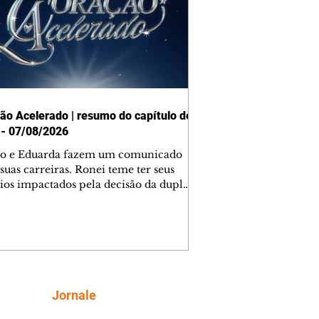
ão Acelerado | resumo do capítulo de
 - 07/08/2026
o e Eduarda fazem um comunicado
suas carreiras. Ronei teme ter seus
ios impactados pela decisão da dupla.
e decide prestar queixa contra
ica. Gael descobre que Naiane passou
ações sigilosas para Talita. Ronei
ra Verônica novamente e descobre
la deixou Bom Retorno. Gael se
ciona com Naiane. Valéria anuncia
e mudará de país, e Eduarda se
Siga
Jornale
upa com Sol. Palhares desconfia de