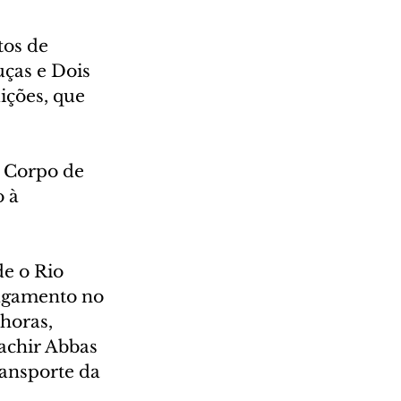
os de 
ças e Dois 
ções, que 
 Corpo de 
 à 
e o Rio 
lagamento no 
horas, 
achir Abbas 
ansporte da 