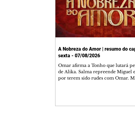
A Nobreza do Amor | resumo do cap
sexta - 07/08/2026
Omar afirma a Tonho que lutará p
de Alika. Salma repreende Miguel 
por terem sido rudes com Omar. M
Helena aconselha Manoel sobre se
namoro com Ana Maria. Pressiona
Bakari revela a Jendal que Chinua 
em terras inimigas. Omar pede que
acompanhe até a agência bancária
alerta Dumi, Akin e Ladisa sobre as
desconfianças de Jendal, que sonda
Contato comercial
sobre seu conselheiro. Chinua suge
mmjornale@gmail.com