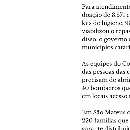
Para atendimento
doação de 3.571 ce
kits de higiene, 
viabilizou o rep
disso, o governo 
municípios catar
As equipes do C
das pessoas das c
precisam de abrig
40 bombeiros qu
em locais acesso m
Em São Mateus do
220 famílias que
garante distribui