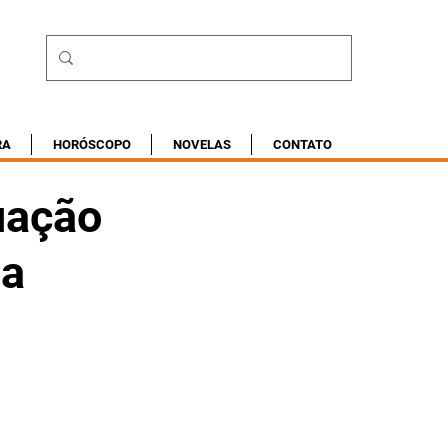
RA
HORÓSCOPO
NOVELAS
CONTATO
uação
ia