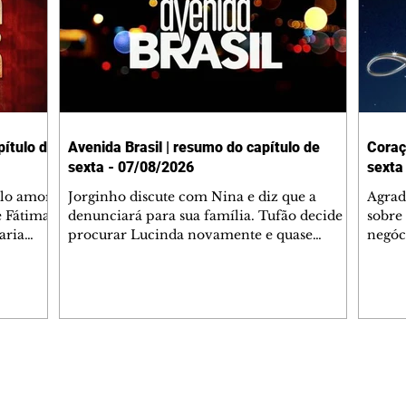
ítulo de
Avenida Brasil | resumo do capítulo de
Coraç
sexta - 07/08/2026
sexta
elo amor
Jorginho discute com Nina e diz que a
Agrad
e Fátima
denunciará para sua família. Tufão decide
sobre 
aria
procurar Lucinda novamente e quase
negóc
u
encontra Nina no lixão. Débora se
Janet
do,
preocupa com Jorginho. Monalisa pede que
Verôn
esteve
Olenka não a deixe sozinha. Tufão
inform
 Alika o
encontra Jorginho e o leva para casa. Max é
procu
. Chinua
hostil com Carminha. Diógenes se irrita
que e
quando Tavinho diz que não negociará o
decep
 Pascoal
passe de Roni por causa de sua sexualidade.
que s
Editorias
Editais Certificados
re que
Janaína admite para Jorginho que Lúcio e
preoc