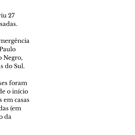
iu 27 
sadas.
emergência 
Paulo 
o Negro, 
s do Sul.
ses foram 
 o início 
s em casas 
das (em 
o da 