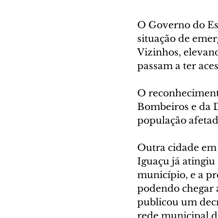
O Governo do Est
situação de emer
Vizinhos, elevan
passam a ter aces
O reconheciment
Bombeiros e da D
população afetad
Outra cidade em 
Iguaçu já atingi
município, e a pr
podendo chegar a
publicou um decr
rede municipal de