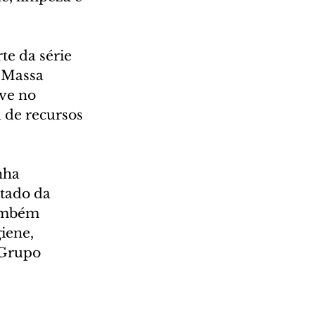
e da série 
 Massa 
eve no 
 de recursos 
nha 
tado da 
também 
iene, 
 Grupo 