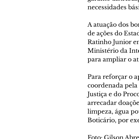
necessidades bási
A atuação dos bom
de ações do Esta
Ratinho Junior em 
Ministério da In
para ampliar o a
Para reforçar o 
coordenada pela 
Justiça e do Proc
arrecadar doações
limpeza, água pot
Boticário, por ex
Foto: Gilson Ab