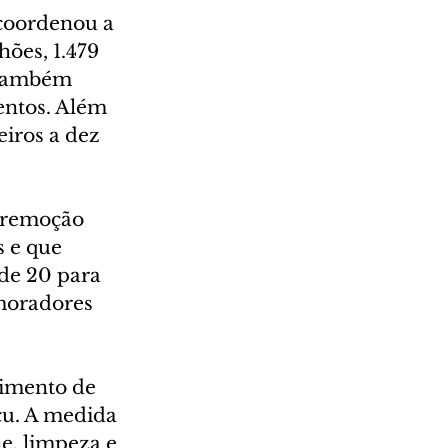
 coordenou a 
hões, 1.479 
R também 
entos. Além 
eiros a dez 
 remoção 
 e que 
 de 20 para 
moradores 
dimento de 
çu. A medida 
e, limpeza e 