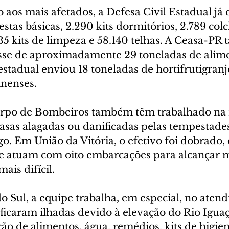
 aos mais afetados, a Defesa Civil Estadual já
stas básicas, 2.290 kits dormitórios, 2.789 colc
935 kits de limpeza e 58.140 telhas. A Ceasa-P
asse de aproximadamente 29 toneladas de alim
estadual enviou 18 toneladas de hortifrutigranj
inenses.
orpo de Bombeiros também têm trabalhado na
asas alagadas ou danificadas pelas tempestades
o. Em União da Vitória, o efetivo foi dobrado,
e atuam com oito embarcações para alcançar 
ais difícil.
 Sul, a equipe trabalha, em especial, no aten
 ficaram ilhadas devido à elevação do Rio Igua
ção de alimentos, água, remédios, kits de higien