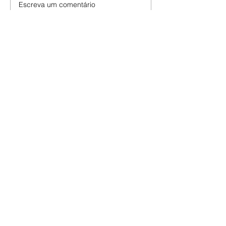
Escreva um comentário
Últimas Notícias
Quem Ama Cuida | resumo
do capítulo de sábado -
08/08/2026
Suely avisa a Ademir para não
chegar mais perto dela. Nancy
sente a indiferença de Camilo.