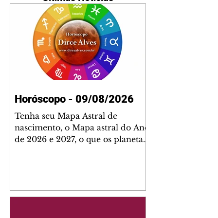
Horóscopo - 09/08/2026
Tenha seu Mapa Astral de
nascimento, o Mapa astral do Ano
de 2026 e 2027, o que os planetas
indicam para o seu: Trabalho,
Amor, Dinheiro, Saúde e Família.
Estudo com 35 páginas. Adquira
já através da nossa loja virtual ou
na loja física: rua Emiliano
Perneta 30 – loja 21 – galeria