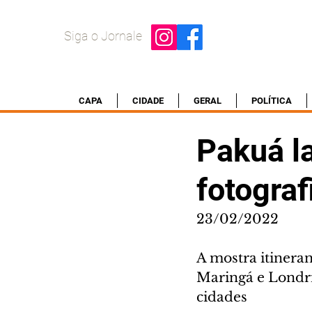
Siga o Jornale
CAPA
CIDADE
GERAL
POLÍTICA
Pakuá l
fotograf
23/02/2022
A mostra itineran
Maringá e Londri
cidades 