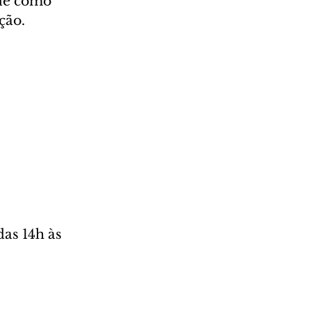
ade como 
ão.   
as 14h às 