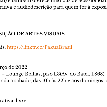
gital) e também oferece medidas de acessibilid
itiva e audiodescrição para quem for à exposiç
SIÇÃO DE ARTES VISUAIS
s: 
https://linktr.ee/PakuaBrasil
arço de 2022
l – Lounge Bolhas, piso L3(Av. do Batel, 1.868)
nda a sábado, das 10h às 22h e aos domingos, d
cativa: livre