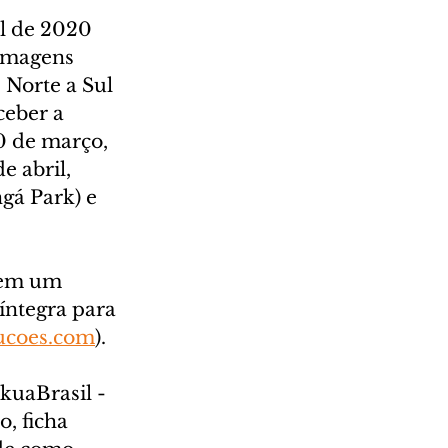
l de 2020 
 imagens 
 Norte a Sul 
ceber a 
0 de março, 
e abril, 
gá Park) e 
 em um 
íntegra para 
ucoes.com
). 
kuaBrasil - 
, ficha 