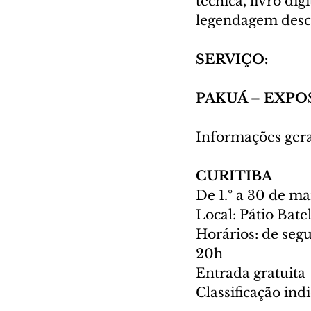
técnica, livro di
legendagem descr
SERVIÇO:
PAKUÁ – EXPO
Informações gerai
CURITIBA
De 1.º a 30 de m
Local: Pátio Bate
Horários: de segu
20h
Entrada gratuita
Classificação indi