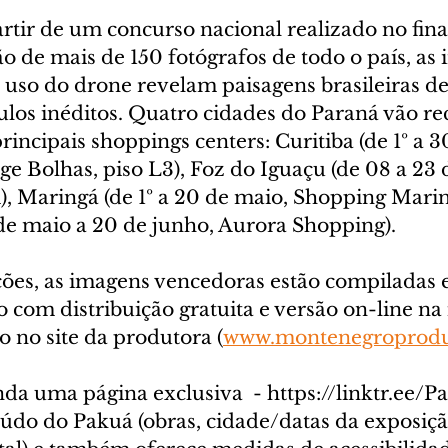
rtir de um concurso nacional realizado no fina
o de mais de 150 fotógrafos de todo o país, as
 uso do drone revelam paisagens brasileiras de
los inéditos. Quatro cidades do Paraná vão re
incipais shoppings centers: Curitiba (de 1º a 3
ge Bolhas, piso L3), Foz do Iguaçu (de 08 a 23 d
), Maringá (de 1º a 20 de maio, Shopping Marin
de maio a 20 de junho, Aurora Shopping). 
ões, as imagens vencedoras estão compiladas
 com distribuição gratuita e versão on-line na 
 no site da produtora (
www.montenegroprod
nda uma página exclusiva  - https://linktr.ee/Pa
údo do Pakuá (obras, cidade/datas da exposição