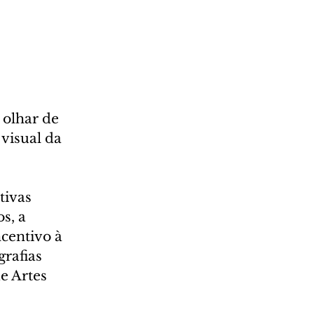
olhar de 
isual da 
 
tivas 
s, a 
centivo à 
rafias 
e Artes 