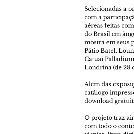
Selecionadas a pa
com a participaçã
aéreas feitas com
do Brasil em ângu
mostra em seus pr
Pátio Batel, Loun
Catuaí Palladium
Londrina (de 28 
Além das exposiç
catálogo impresso
download gratuito
O projeto traz ai
com todo o conte