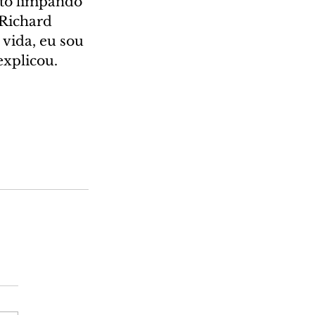
sto limpando 
"Richard 
vida, eu sou 
explicou.