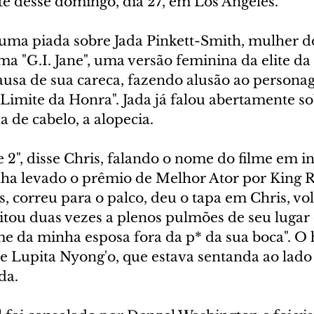
te desse domingo, dia 27, em Los Angeles. 
uma piada sobre Jada Pinkett-Smith, mulher do 
a "G.I. Jane", uma versão feminina da elite da
usa de sua careca, fazendo alusão ao person
Limite da Honra". Jada já falou abertamente so
 de cabelo, a alopecia.
ne 2", disse Chris, falando o nome do filme em ing
nha levado o prêmio de Melhor Ator por King R
 correu para o palco, deu o tapa em Chris, vol
ritou duas vezes a plenos pulmões de seu lugar d
 da minha esposa fora da p* da sua boca". O 
e Lupita Nyong'o, que estava sentanda ao lado 
da.