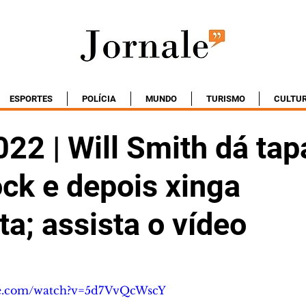
ESPORTES
POLÍCIA
MUNDO
TURISMO
CULTU
22 | Will Smith dá ta
ck e depois xinga
a; assista o vídeo
be.com/watch?v=5d7VvQcWscY