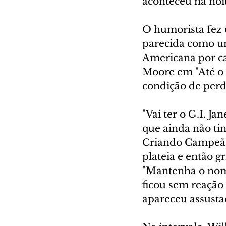
aconteceu na noi
O humorista fez 
parecida como um
Americana por ca
Moore em "Até o 
condição de perda
"Vai ter o G.I. Ja
que ainda não ti
Criando Campeãs,
plateia e então g
"Mantenha o nome
ficou sem reação 
apareceu assusta