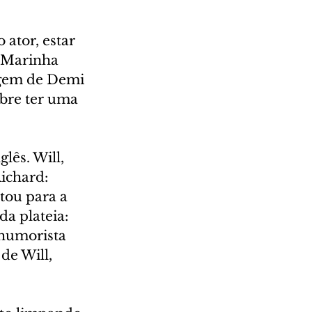
ator, estar 
 Marinha 
agem de Demi 
bre ter uma 
lês. Will, 
ichard: 
tou para a 
a plateia: 
humorista 
de Will, 