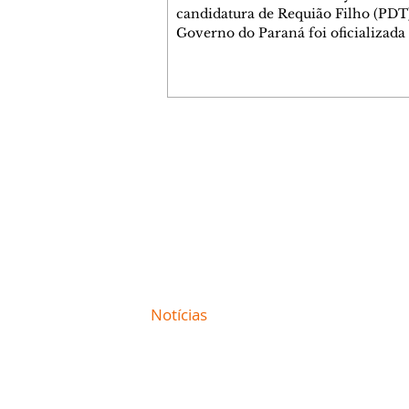
candidatura de Requião Filho (PDT
Governo do Paraná foi oficializada
desta quarta-feira (5), em Curitiba. 
coligação liderada pelo atual depu
estadual conta com PDT, PT, PV, P
PCdoB, Rede, PRD e Solidariedade,
indicou Michelle Caputo para a va
vice-governador. A chapa conta a
Contato comercial
Gleisi Hoffmann e Dr. Rosinha para
mmjornale@gmail.com
vagas ao Senado. O ato político foi marcado
Telefone: (41) 99978-9956
pela celebração da formação da col
reuniu
Redação
E-mail:
redacaojornale@gmail.com
Site de
Notícias
de Curitiba / Paraná