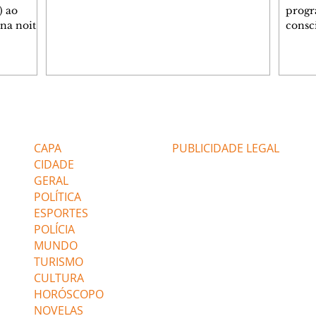
) ao
progr
 na noite
consc
A
violên
tado
Curit
SOL,
de Es
 que
promov
ga de
oficin
inda com
Autop
Editorias
Editais Certificados
 as
Indust
gratui
CAPA
PUBLICIDADE LEGAL
igação e
autoc
CIDADE
GERAL
POLÍTICA
ESPORTES
POLÍCIA
MUNDO
TURISMO
CULTURA
HORÓSCOPO
NOVELAS