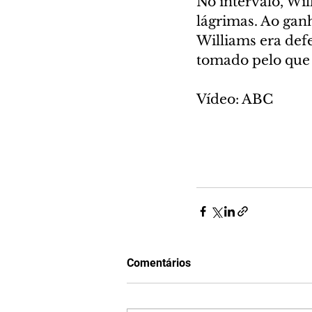
No intervalo, Wil
lágrimas. Ao ganh
Williams era def
tomado pelo que 
Vídeo: ABC
Comentários