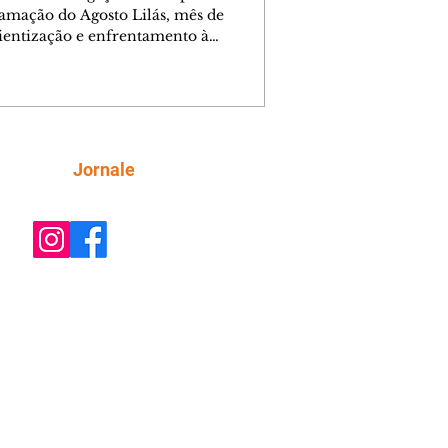
amação do Agosto Lilás, mês de
ientização e enfrentamento à
cia contra a mulher, a Prefeitura de
iba, por meio da Secretaria Municipal
porte, Lazer e Juventude (Smelj)
e, no dia 11 de agosto, às 14h, a
a Segura de Si: Defesa Pessoal e
roteção, no Teatro da Vila, na Cidade
Siga
Jornale
rial de Curitiba (CIC). A atividade é
ta e tem como objetivo fortalecer a
onfiança, incentivar o autocuidado e