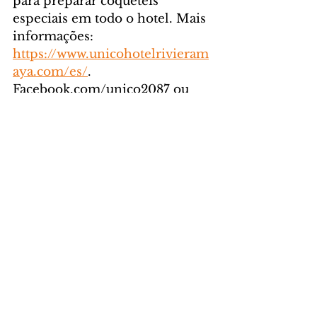
para preparar coquetéis 
especiais em todo o hotel. Mais 
informações: 
https://www.unicohotelrivieram
aya.com/es/
. 
Facebook.com/unico2087 ou 
Twitter e Instagram 
@unico2087.
Sobre o RCD Hotels
RCD Hotels® é a empresa 
responsável pelo marketing de 
propriedades de luxo no 
México, Caribe e Estados 
Unidos, incluindo o Hard Rock 
Hotel & Casino Punta Cana (o 
primeiro Hard Rock Hotel com 