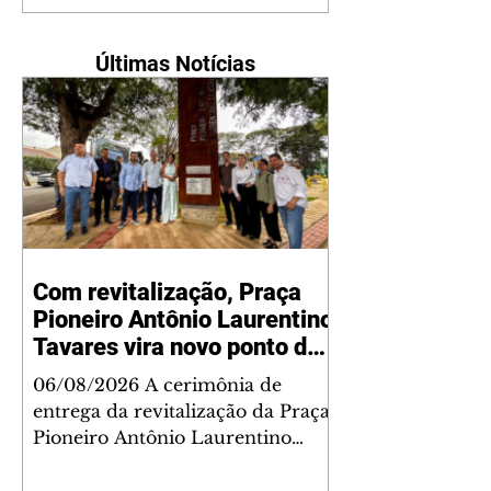
Últimas Notícias
Com revitalização, Praça
Pioneiro Antônio Laurentino
Tavares vira novo ponto de
encontro para famílias e
06/08/2026 A cerimônia de
moradores do Jardim
entrega da revitalização da Praça
Liberdade
Pioneiro Antônio Laurentino
Tavares, localizada no
cruzamento da Avenida dos