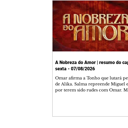
A Nobreza do Amor | resumo do cap
sexta - 07/08/2026
Omar afirma a Tonho que lutará p
de Alika. Salma repreende Miguel 
por terem sido rudes com Omar. M
Helena aconselha Manoel sobre se
namoro com Ana Maria. Pressiona
Bakari revela a Jendal que Chinua 
em terras inimigas. Omar pede que
acompanhe até a agência bancária
alerta Dumi, Akin e Ladisa sobre as