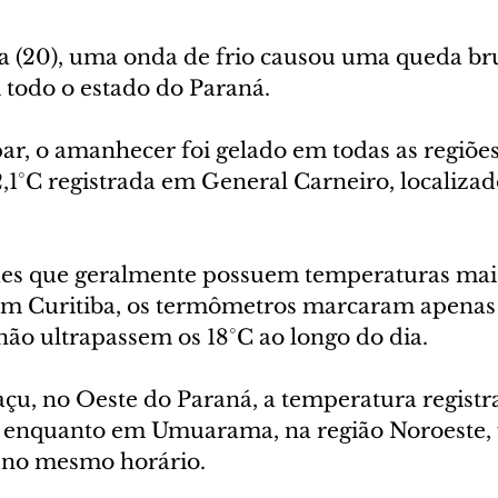
ra (20), uma onda de frio causou uma queda br
todo o estado do Paraná. 
r, o amanhecer foi gelado em todas as regiões
1°C registrada em General Carneiro, localizad
s que geralmente possuem temperaturas mais 
. Em Curitiba, os termômetros marcaram apenas 
não ultrapassem os 18°C ao longo do dia. 
çu, no Oeste do Paraná, a temperatura registra
C, enquanto em Umuarama, na região Noroeste, 
C no mesmo horário.