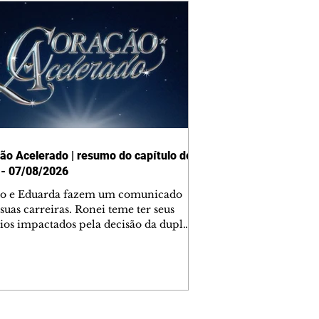
ão Acelerado | resumo do capítulo de
 - 07/08/2026
o e Eduarda fazem um comunicado
suas carreiras. Ronei teme ter seus
ios impactados pela decisão da dupla.
e decide prestar queixa contra
ica. Gael descobre que Naiane passou
ações sigilosas para Talita. Ronei
ra Verônica novamente e descobre
la deixou Bom Retorno. Gael se
ciona com Naiane. Valéria anuncia