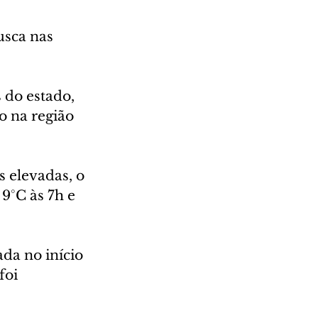
usca nas 
 do estado, 
o na região 
elevadas, o 
9°C às 7h e 
da no início 
foi 