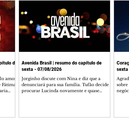
ítulo de
Avenida Brasil | resumo do capítulo de
Coraç
sexta - 07/08/2026
sexta
elo amor
Jorginho discute com Nina e diz que a
Agrad
e Fátima
denunciará para sua família. Tufão decide
sobre 
aria
procurar Lucinda novamente e quase
negóc
u
encontra Nina no lixão. Débora se
Janet
do,
preocupa com Jorginho. Monalisa pede que
Verôn
esteve
Olenka não a deixe sozinha. Tufão
inform
 Alika o
encontra Jorginho e o leva para casa. Max é
procu
. Chinua
hostil com Carminha. Diógenes se irrita
que e
quando Tavinho diz que não negociará o
decep