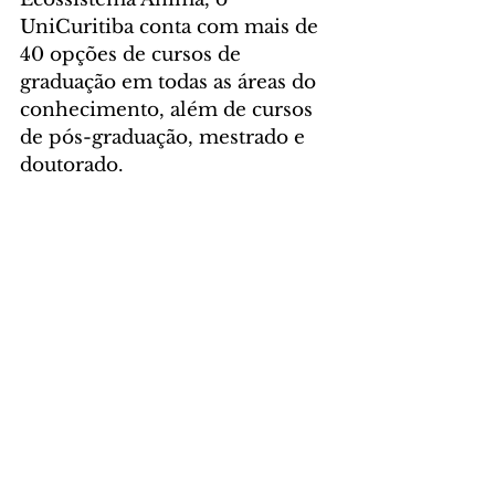
UniCuritiba conta com mais de 
40 opções de cursos de 
graduação em todas as áreas do 
conhecimento, além de cursos 
de pós-graduação, mestrado e 
doutorado. 
Possui uma estrutura completa 
e diferenciada, com mais de 60 
laboratórios e professores 
mestres e doutores com 
vivência prática e longa 
experiência profissional. O 
UniCuritiba tem seu ensino 
focado na conexão com o 
mundo do trabalho e com as 
práticas mais atuais das 