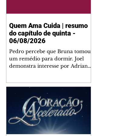
Quem Ama Cuida | resumo
do capítulo de quinta -
06/08/2026
Pedro percebe que Bruna tomou
um remédio para dormir. Joel
demonstra interesse por Adriana.
Fernando elogia Mau Mau. Bia
não gosta quando Brigitte e
Rafael se sentam à mesa com ela
e César, atrapalhando o jantar
romântico do casal. Bruna se
aproveita da preocupação de
Pedro com sua saúde para
manter o marido ao seu lado.
Elenice acusa Rosa por seu