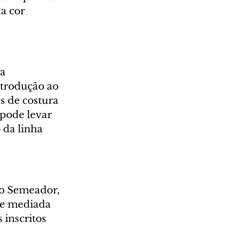
a cor 
a 
ntrodução ao 
s de costura 
 pode levar 
 da linha 
io Semeador, 
 e mediada 
 inscritos 