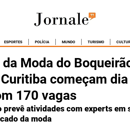
ESPORTES
POLÍCIA
MUNDO
TURISMO
CULTU
s da Moda do Boqueirã
 Curitiba começam dia
om 170 vagas
prevê atividades com experts em s
rcado da moda