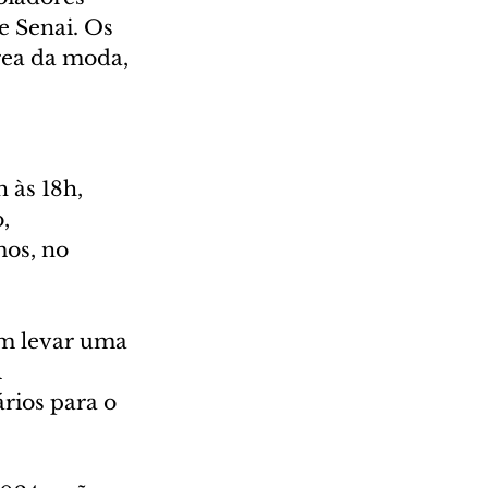
 Senai. Os 
rea da moda, 
 às 18h, 
, 
os, no 
am levar uma 
 
rios para o 