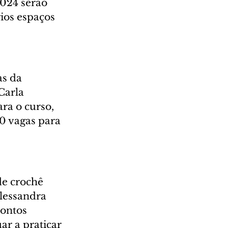
024 serão 
ios espaços 
as da 
Carla 
ra o curso, 
0 vagas para 
de crochê 
lessandra 
ontos 
r a praticar 