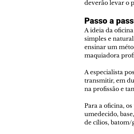
deverão levar o 
Passo a pass
A ideia da ofici
simples e natural
ensinar um métod
maquiadora profi
A especialista po
transmitir, em du
na profissão e 
Para a oficina, o
umedecido, base, 
de cílios, batom/