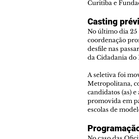
Curitiba e Funda
Casting prév
No último dia 25
coordenação prom
desfile nas passa
da Cidadania do 
A seletiva foi m
Metropolitana, co
candidatos (as) 
promovida em par
escolas de model
Programação
No caso das Ofic