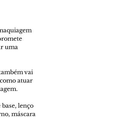
a maquiagem 
 promete 
ar uma 
 também vai 
 como atuar 
agem.  
 base, lenço 
rno, máscara 