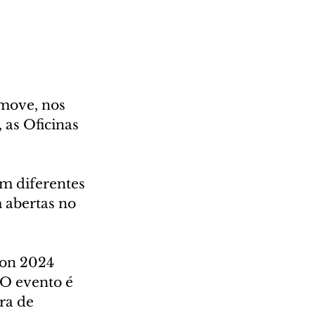
move, nos 
 as Oficinas 
em diferentes 
 abertas no 
ion 2024 
 O evento é 
ra de 