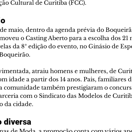
ção Cultural de Curitiba (FCC).
io
 de maio, dentro da agenda prévia do Boqueirão
oveu o Casting Aberto para a escolha dos 21 
relas da 8ª edição do evento, no Ginásio de Esp
Boqueirão.
ovimentada, atraiu homens e mulheres, de Curit
m idade a partir dos 14 anos. Pais, familiares d
e a comunidade também prestigiaram o concurso
ceria com o Sindicato das Modelos de Curitiba
o da cidade.
 diversa
inas de Moda, a promoção conta com vários ap