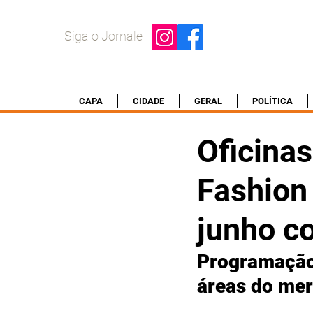
Siga o Jornale
CAPA
CIDADE
GERAL
POLÍTICA
Oficina
Fashion
junho c
Programação 
áreas do me