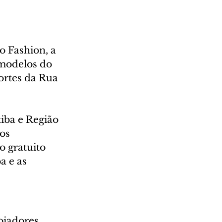
 Fashion, a 
modelos do 
ortes da Rua 
iba e Região 
os 
 gratuito 
 e as 
oiadores 