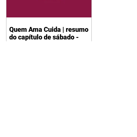
Quem Ama Cuida | resumo
do capítulo de sábado -
08/08/2026
Suely avisa a Ademir para não
chegar mais perto dela. Nancy
sente a indiferença de Camilo.
Tiago diz a Ingrid que ela não
tem competência para presidir a
joalheria. André conta a Pedro
que a associação de advogados
expulsou Ademir. Laurentino
contrata Adriana para servir no
restaurante. Adriana vê Pedro e
Bruna no restaurante. Bruna
provoca Adriana. Dora pede