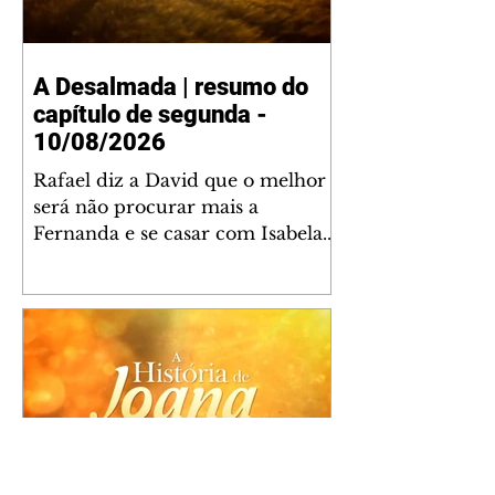
A Desalmada | resumo do
capítulo de segunda -
10/08/2026
Rafael diz a David que o melhor
será não procurar mais a
Fernanda e se casar com Isabela.
Júlia diz a Otávio que sua esposa
desconfia que ele tem uma
amante. Diante do túmulo de
Santiago, Fernanda diz que quer
justiça para ele mas, ao mesmo
tempo, se apaixonou por Rafael.
Martina critica David por ainda
não conhecer Clara e Sandra.
Fernanda confessa a Joana que