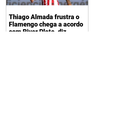
Thiago Almada frustra o
Flamengo chega a acordo
com River Plate, diz
jornalista
06/08/2026 O sonho do
Flamengo em contar com o
talento de Thiago Almada chegou
ao fim. Disputado também pelo
River Plate, o jogador acertou a
sua ida para o clube argentino
frustrando a diretoria rubro-
negra. De acordo com
informações do jornalista
Fabrizio Romano, o meio-
campista tem um acordo verbal
definido faltando apenas detalhes
para que a transação seja