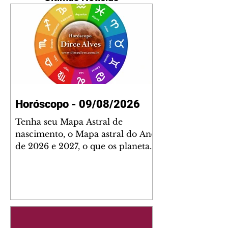
Horóscopo - 09/08/2026
Tenha seu Mapa Astral de
nascimento, o Mapa astral do Ano
de 2026 e 2027, o que os planetas
indicam para o seu: Trabalho,
Amor, Dinheiro, Saúde e Família.
Estudo com 35 páginas. Adquira
já através da nossa loja virtual ou
na loja física: rua Emiliano
Perneta 30 – loja 21 – galeria