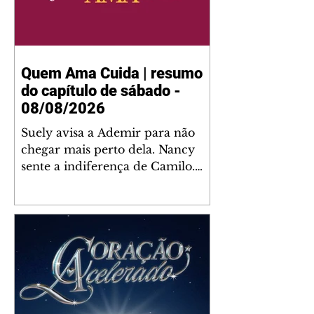
Quem Ama Cuida | resumo
do capítulo de sábado -
08/08/2026
Suely avisa a Ademir para não
chegar mais perto dela. Nancy
sente a indiferença de Camilo.
Tiago diz a Ingrid que ela não
tem competência para presidir a
joalheria. André conta a Pedro
que a associação de advogados
expulsou Ademir. Laurentino
contrata Adriana para servir no
restaurante. Adriana vê Pedro e
Bruna no restaurante. Bruna