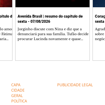
ítulo de
Avenida Brasil | resumo do capítulo de
Coraç
sexta - 07/08/2026
sexta
elo amor
Jorginho discute com Nina e diz que a
Agrad
e Fátima
denunciará para sua família. Tufão decide
sobre 
aria
procurar Lucinda novamente e quase
negóc
u
encontra Nina no lixão. Débora se
Janet
do,
preocupa com Jorginho. Monalisa pede que
Verôn
esteve
Olenka não a deixe sozinha. Tufão
inform
 Alika o
encontra Jorginho e o leva para casa. Max é
procu
. Chinua
hostil com Carminha. Diógenes se irrita
que e
quando Tavinho diz que não negociará o
decep
 Pascoal
passe de Roni por causa de sua sexualidade.
que s
Editorias
Editais Certificados
re que
Janaína admite para Jorginho que Lúcio e
preoc
r aos
Max estavam envolvidos na tentativa de
Cinar
CAPA
PUBLICIDADE LEGAL
assalto à
desco
CIDADE
GERAL
POLÍTICA