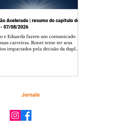
ão Acelerado | resumo do capítulo de
 - 07/08/2026
o e Eduarda fazem um comunicado
suas carreiras. Ronei teme ter seus
ios impactados pela decisão da dupla.
e decide prestar queixa contra
ica. Gael descobre que Naiane passou
ações sigilosas para Talita. Ronei
ra Verônica novamente e descobre
la deixou Bom Retorno. Gael se
ciona com Naiane. Valéria anuncia
e mudará de país, e Eduarda se
Siga
Jornale
upa com Sol. Palhares desconfia de
a em relação a Zilá. Ronei e Cinara
nfia