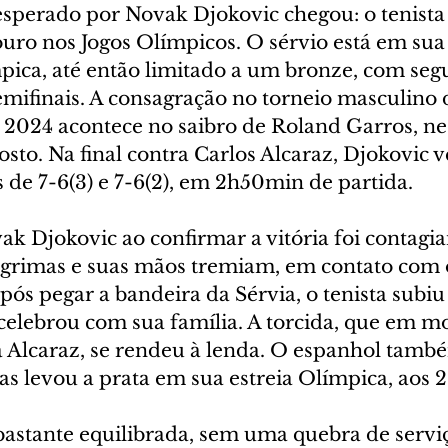
perado por Novak Djokovic chegou: o tenista
uro nos Jogos Olímpicos. O sérvio está em sua 
pica, até então limitado a um bronze, com seg
emifinais. A consagração no torneio masculino 
s 2024 acontece no saibro de Roland Garros, ne
sto. Na final contra Carlos Alcaraz, Djokovic 
is de 7-6(3) e 7-6(2), em 2h50min de partida.
 Djokovic ao confirmar a vitória foi contagian
ágrimas e suas mãos tremiam, em contato com o
ós pegar a bandeira da Sérvia, o tenista subiu 
celebrou com sua família. A torcida, que em 
 Alcaraz, se rendeu à lenda. O espanhol tamb
s levou a prata em sua estreia Olímpica, aos 2
bastante equilibrada, sem uma quebra de serviç