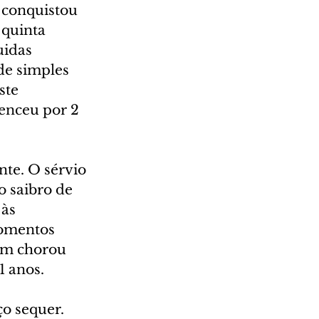
 conquistou 
quinta 
uidas 
de simples 
ste 
venceu por 2 
te. O sérvio 
 saibro de 
às 
momentos 
ém chorou 
1 anos.
o sequer. 