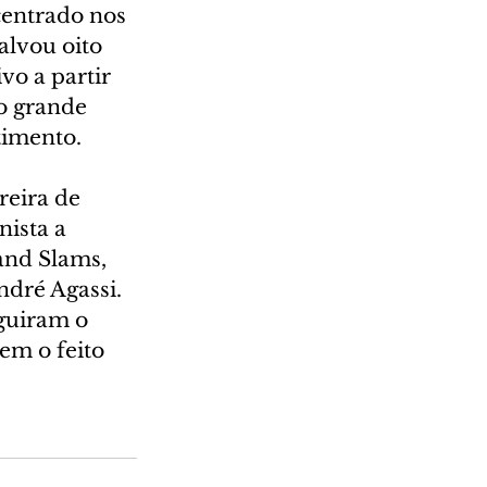
centrado nos 
alvou oito 
vo a partir 
o grande 
timento.
reira de 
ista a 
and Slams, 
dré Agassi. 
guiram o 
em o feito 