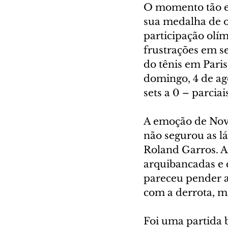
O momento tão es
sua medalha de o
participação olím
frustrações em s
do tênis em Pari
domingo, 4 de ago
sets a 0 – parcia
A emoção de Novak
não segurou as l
Roland Garros. Ap
arquibancadas e 
pareceu pender a
com a derrota, ma
Foi uma partida 