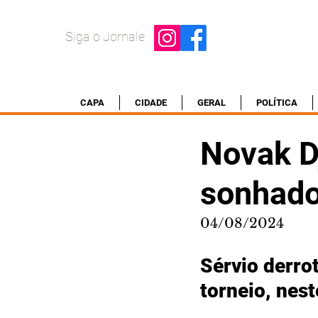
Siga o Jornale
CAPA
CIDADE
GERAL
POLÍTICA
Novak D
sonhado
04/08/2024
Sérvio derrot
torneio, nes