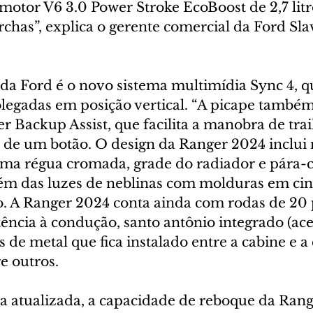
otor V6 3.0 Power Stroke EcoBoost de 2,7 litro
has”, explica o gerente comercial da Ford Slav
da Ford é o novo sistema multimídia Sync 4, q
olegadas em posição vertical. “A picape também
er Backup Assist, que facilita a manobra de trail
 de um botão. O design da Ranger 2024 inclui 
ma régua cromada, grade do radiador e pára-
ém das luzes de neblinas com molduras em cinz
. A Ranger 2024 conta ainda com rodas de 20 
tência à condução, santo antônio integrado (aces
s de metal que fica instalado entre a cabine e a 
re outros.
a atualizada, a capacidade de reboque da Rang