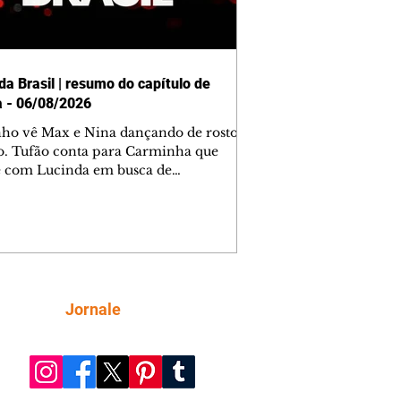
da Brasil | resumo do capítulo de
a - 06/08/2026
nho vê Max e Nina dançando de rosto
o. Tufão conta para Carminha que
e com Lucinda em busca de
mações sobre Rita. Nina despista Max
cura Jorginho, mas não o encontra.
se muda para a casa de Jorginho.
isa pensa em reconquistar Silas.
nes diz a Roni e Leandro que o
ro Tavinho Nunes assistirá ao jogo.
ica e Noêmia perseguem Cadinho na
Siga
Jornale
 deserta. Dolores sugere que Roni peça
n em casamento. Cadinho consegue
da praia