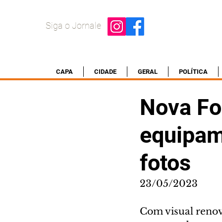
Siga o Jornale
CAPA
CIDADE
GERAL
POLÍTICA
Nova Fo
equipam
fotos
23/05/2023
Com visual renov