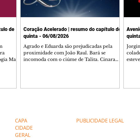
ulo de
Coração Acelerado | resumo do capítulo de
Aveni
quinta - 06/08/2026
quint
m
Agrado e Eduarda são prejudicadas pela
Jorgi
ra
proximidade com João Raul. Bará se
colad
ogia Mau
incomoda com o ciúme de Talita. Cinara
estev
e Rafael
desabafa com Ronei e decide passar uns
infor
dias na casa de Palhares. Agrado pede para
e pro
 casal.
ter uma conversa com Eduarda. Janete
Iran 
 de
confronta Zilá, que garante à irmã que não
Monal
o marido
conhece Verônica. Ronei reconhece uma
Dióge
 seu
possível bolsa de Zilá entre os pertences de
olhei
l
Verônica, e liga para Cinara. Agrado pensa
Verôn
Editorias
Editais Certificados
ntar no
em desfazer sua dupla com Eduarda para
praia
 o
ajudar João Raul sem prejudicar a amiga.
Suele
CAPA
PUBLICIDADE LEGAL
fugir 
CIDADE
GERAL