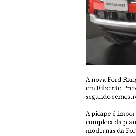
A nova Ford Rang
em Ribeirão Pret
segundo semestre
A picape é impor
completa da plant
modernas da For