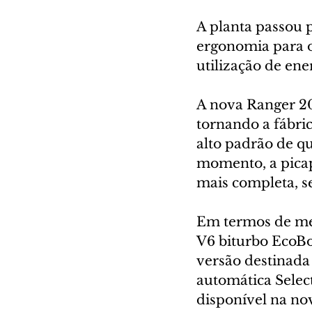
A planta passou p
ergonomia para o
utilização de ene
A nova Ranger 20
tornando a fábric
alto padrão de q
momento, a picape
mais completa, se
Em termos de mec
V6 biturbo EcoBo
versão destinada
automática Select
disponível na no