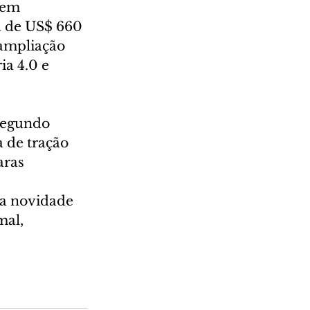
 em 
a de US$ 660 
ampliação 
a 4.0 e 
segundo 
de tração 
aras 
a novidade 
al, 