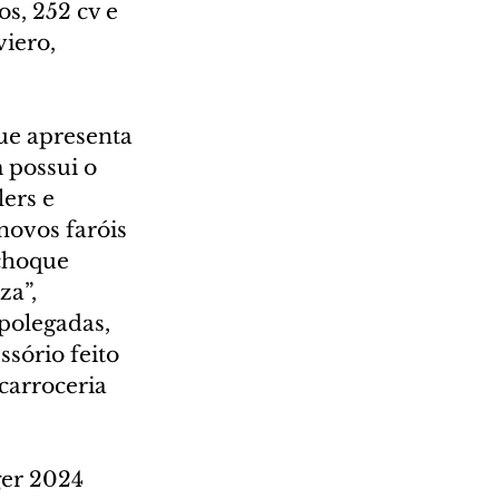
s, 252 cv e 
iero, 
ue apresenta 
 possui o 
ers e 
novos faróis 
choque 
a”, 
polegadas, 
sório feito 
carroceria 
er 2024 