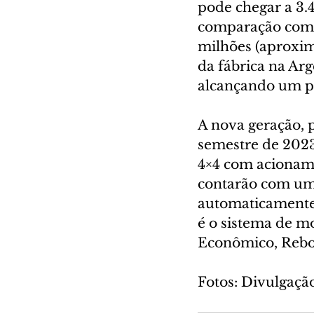
pode chegar a 3.
comparação com s
milhões (aproxim
da fábrica na Arg
alcançando um pa
A nova geração, 
semestre de 202
4×4 com acionamen
contarão com um 
automaticamente,
é o sistema de m
Econômico, Reboq
Fotos: Divulgaçã