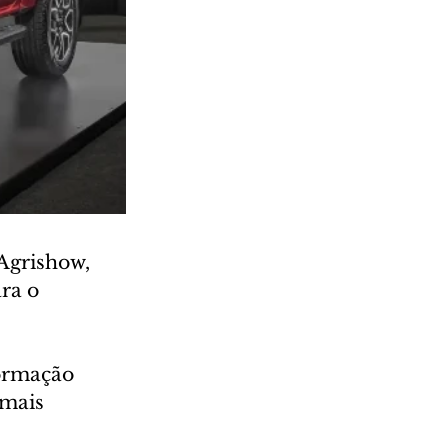
Agrishow, 
ra o 
ormação 
 mais 