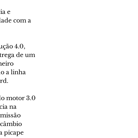
ia e 
dade com a 
ção 4.0, 
ntrega de um 
eiro 
o a linha 
rd. 
do motor 3.0 
ia na 
smissão 
 câmbio 
a picape 