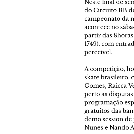
Neste final de se
do Circuito BB d
campeonato da mo
acontece no sábado
partir das 8horas
1749), com entra
perecível.
A competição, ho
skate brasileiro,
Gomes, Raicca V
perto as disputa
programação espec
gratuitos das ba
demo session de p
Nunes e Nando Ar