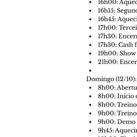
16h00: Aquec
16h15: Segun
16h45: Aquec
17h00: Tercei
17h30: Encer
17h30: Cash f
19h00: Show
21h00: Ence
Domingo (12/10):
8h00: Abertu
8h00: Início 
8h00: Treinos
9h00: Treinos
9h00: Demo S
9h45: Aqueci