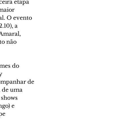
ceira etapa 
maior 
l. O evento 
.10), a 
 Amaral, 
to não 
omes do 
y 
companhar de 
m de uma 
 shows 
go) e 
pe 