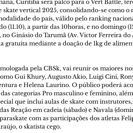
mana, Curitiba será palco para o Vert Battle, ter
e skate vertical 2025, consolidando-se como o 
dalidade do país, válido pelo ranking naciona
 (11.10), a partir das 10horas, e no domingo (12
, no Ginásio do Tarumã (Av. Victor Ferreira do
da gratuita mediante a doação de 1kg de alimen
mologada pela CBSk, vai reunir os maiores n
 como Gui Khury, Augusto Akio, Luigi Cini, Ron
entura e Helena Laurino. O público poderá a
s das categorias Pro masculino e feminino, alé
ial que inclui aulas de skate com instrutores,
ndas Reação em cadeia (sábado) e Navala (domin
araskate com as participações dos atletas Feli
aújo, o skatista cego.