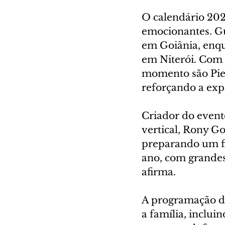
O calendário 202
emocionantes. Gu
em Goiânia, enq
em Niterói. Com o
momento são Piet
reforçando a exp
Criador do evento
vertical, Rony G
preparando um fi
ano, com grandes 
afirma.
A programação do
a família, inclui