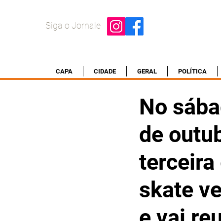
Siga o Jornale
CAPA
CIDADE
GERAL
POLÍTICA
No sába
de outub
terceira
skate ve
e vai re