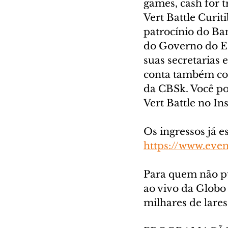
games, cash for t
Vert Battle Curit
patrocínio do Ban
do Governo do Es
suas secretarias 
conta também com
da CBSk. Você pod
Vert Battle no In
Os ingressos já e
https://www.eve
Para quem não pu
ao vivo da Globo
milhares de lares