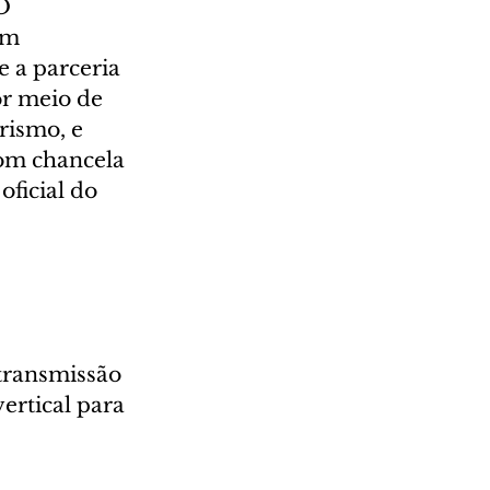
O 
em 
e a parceria 
r meio de 
rismo, e 
om chancela 
ficial do 
transmissão 
ertical para 