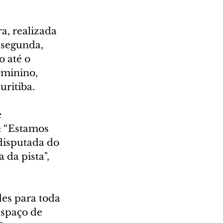
, realizada 
segunda, 
 até o 
minino, 
uritiba.
 
: “Estamos 
disputada do 
 da pista", 
es para toda 
espaço de 