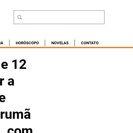
RA
HORÓSCOPO
NOVELAS
CONTATO
 e 12
r a
e
Tarumã
a, com