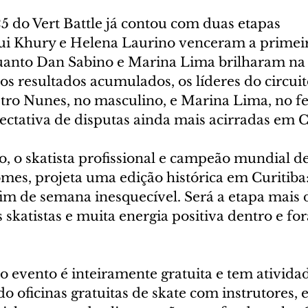
5 do Vert Battle já contou com duas etapas 
i Khury e Helena Laurino venceram a primeira
uanto Dan Sabino e Marina Lima brilharam na 
s resultados acumulados, os líderes do circuito
ro Nunes, no masculino, e Marina Lima, no fe
ectativa de disputas ainda mais acirradas em C
, o skatista profissional e campeão mundial de
omes, projeta uma edição histórica em Curitiba
m de semana inesquecível. Será a etapa mais 
skatistas e muita energia positiva dentro e fora
 evento é inteiramente gratuita e tem atividad
ndo oficinas gratuitas de skate com instrutores, 