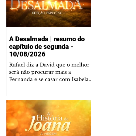
A Desalmada | resumo do
capítulo de segunda -
10/08/2026
Rafael diz a David que o melhor
será não procurar mais a
Fernanda e se casar com Isabela.
Júlia diz a Otávio que sua esposa
desconfia que ele tem uma
amante. Diante do túmulo de
Santiago, Fernanda diz que quer
justiça para ele mas, ao mesmo
tempo, se apaixonou por Rafael.
Martina critica David por ainda