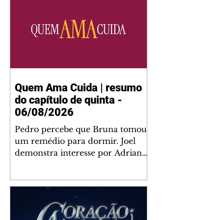
Quem Ama Cuida | resumo
do capítulo de quinta -
06/08/2026
Pedro percebe que Bruna tomou
um remédio para dormir. Joel
demonstra interesse por Adriana.
Fernando elogia Mau Mau. Bia
não gosta quando Brigitte e
Rafael se sentam à mesa com ela
e César, atrapalhando o jantar
romântico do casal. Bruna se