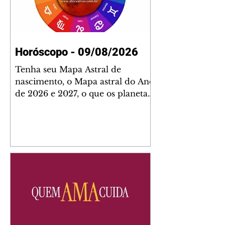
Horóscopo - 09/08/2026
Tenha seu Mapa Astral de
nascimento, o Mapa astral do Ano
de 2026 e 2027, o que os planetas
indicam para o seu: Trabalho,
Amor, Dinheiro, Saúde e Família.
Estudo com 35 páginas. Adquira
já através da nossa loja virtual ou
na loja física: rua Emiliano
Perneta 30 – loja 21 – galeria
Cezar Franco – centro –
Curitiba. Você pode pedir
também através do nosso
Whatsapp e receber seu livro