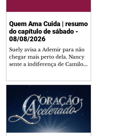
Quem Ama Cuida | resumo
do capítulo de sábado -
08/08/2026
Suely avisa a Ademir para não
chegar mais perto dela. Nancy
sente a indiferença de Camilo.
Tiago diz a Ingrid que ela não
tem competência para presidir a
joalheria. André conta a Pedro
que a associação de advogados
expulsou Ademir. Laurentino
contrata Adriana para servir no
restaurante. Adriana vê Pedro e
Bruna no restaurante. Bruna
provoca Adriana. Dora pede