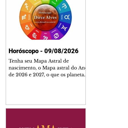
Horóscopo - 09/08/2026
Tenha seu Mapa Astral de
nascimento, o Mapa astral do Ano
de 2026 e 2027, o que os planetas
indicam para o seu: Trabalho,
Amor, Dinheiro, Saúde e Família.
Estudo com 35 páginas. Adquira
já através da nossa loja virtual ou
na loja física: rua Emiliano
Perneta 30 – loja 21 – galeria
Cezar Franco – centro –