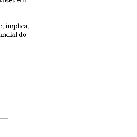
países em 
 implica, 
ndial do 