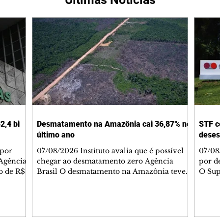
2,4 bi
Desmatamento na Amazônia cai 36,87% no
STF c
último ano
deses
 por
07/08/2026 Instituto avalia que é possível
07/08
Agência
chegar ao desmatamento zero Agência
por d
do de R$
Brasil O desmatamento na Amazônia teve
O Sup
segundo
queda de 36,87% entre agosto de 2025 e
começ
julho de 2026. Foram 2.874,38 km² de área
que va
2025.
sob alerta. É o menor valor desde 2016,
suspe
quando iniciou a série histórica. Na
Compa