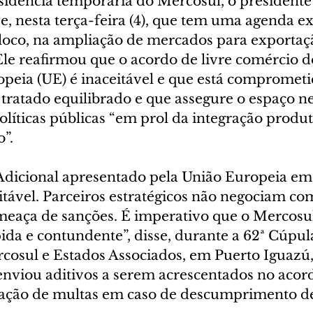
sidência temporária do Mercosul, o presidente 
se, nesta terça-feira (4), que tem uma agenda e
loco, na ampliação de mercados para exportaç
 Ele reafirmou que o acordo de livre comércio 
peia (UE) é inaceitável e que está comprometi
tratado equilibrado e que assegure o espaço ne
líticas públicas “em prol da integração produt
o”.
Adicional apresentado pela União Europeia em
itável. Parceiros estratégicos não negociam co
meaça de sanções. É imperativo que o Mercosul
ida e contundente”, disse, durante a 62ª Cúpul
cosul e Estados Associados, em Puerto Iguazú,
enviou aditivos a serem acrescentados no acor
cação de multas em caso de descumprimento de