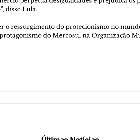
omércio perpetua desigualdades e prejudica os 
, disse Lula.
er o ressurgimento do protecionismo no mundo,
o protagonismo do Mercosul na Organização Mu
.
Últimas Notícias