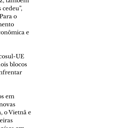
ez, também 
 cedeu”, 
Para o 
mento 
conômica e 
cosul-UE 
ois blocos 
nfrentar 
os em 
novas 
 o Vietnã e 
eiras 