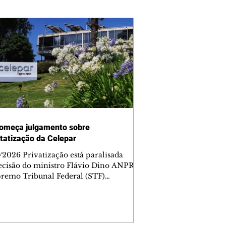
omeça julgamento sobre
tatização da Celepar
/2026 Privatização está paralisada
ecisão do ministro Flávio Dino ANPR
remo Tribunal Federal (STF)
ou nesta sexta-feira (7) o julgamento
i analisar a decisão liminar que
ndeu o processo de desestatização da
nhia de Tecnologia da Informação e