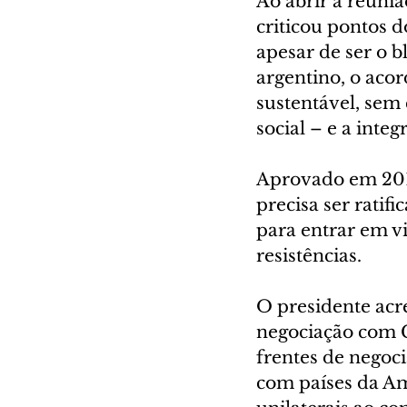
Ao abrir a reuni
criticou pontos d
apesar de ser o 
argentino, o aco
sustentável, sem
social – e a integ
Aprovado em 2019
precisa ser ratif
para entrar em vi
resistências.
O presidente acr
negociação com C
frentes de negoci
com países da Amé