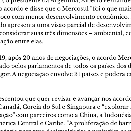
ão, o presidente da Argentina, Alberto Fernánd
o acordo e disse que o Mercosul “foi o que mais
bloco com menor desenvolvimento econômico. 
rdo apresenta uma visão parcial de desenvolvi
 considerar suas três dimensões – ambiental, e
ração entre elas.
, após 20 anos de negociações, o acordo Mer
icado pelos parlamentos de todos os países dos d
gor. A negociação envolve 31 países e poderá e
escentou que quer revisar e avançar nos acord
anadá, Coreia do Sul e Singapura e “explorar 
ação” com parceiros como a China, a Indonésia,
rica Central e Caribe. “A proliferação de barr