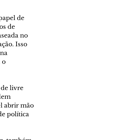
papel de 
os de 
aseada no 
ção. Isso 
 na 
 o 
e livre 
dem 
l abrir mão 
 política 