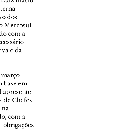
Luiz Inácio 
xterna 
ão dos 
do Mercosul 
do com a 
cessário 
iva e da 
 março 
m base em 
 apresente 
a de Chefes 
 na 
do, com a 
 obrigações 