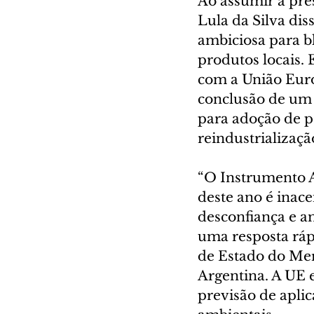
Ao assumir a pre
Lula da Silva dis
ambiciosa para b
produtos locais.
com a União Euro
conclusão de um 
para adoção de po
reindustrializaçã
“O Instrumento 
deste ano é inace
desconfiança e a
uma resposta ráp
de Estado do Mer
Argentina. A UE 
previsão de apli