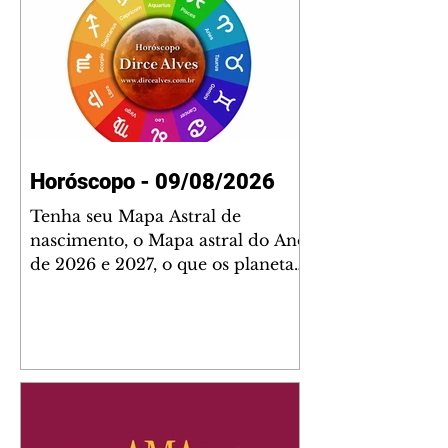
Horóscopo - 09/08/2026
Tenha seu Mapa Astral de
nascimento, o Mapa astral do Ano
de 2026 e 2027, o que os planetas
indicam para o seu: Trabalho,
Amor, Dinheiro, Saúde e Família.
Estudo com 35 páginas. Adquira
já através da nossa loja virtual ou
na loja física: rua Emiliano
Perneta 30 – loja 21 – galeria
Cezar Franco – centro –