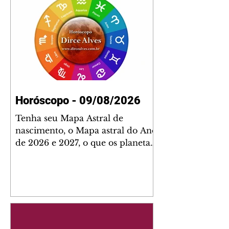
Horóscopo - 09/08/2026
Tenha seu Mapa Astral de
nascimento, o Mapa astral do Ano
de 2026 e 2027, o que os planetas
indicam para o seu: Trabalho,
Amor, Dinheiro, Saúde e Família.
Estudo com 35 páginas. Adquira
já através da nossa loja virtual ou
na loja física: rua Emiliano
Perneta 30 – loja 21 – galeria
Cezar Franco – centro –