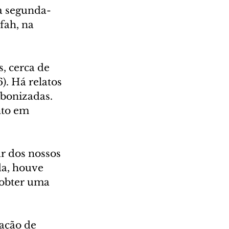
a segunda-
fah, na 
, cerca de 
. Há relatos 
rbonizadas. 
to em 
r dos nossos 
da, houve 
 obter uma 
ação de 