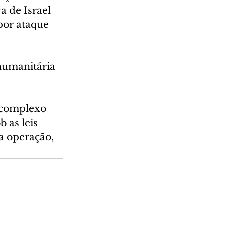
 de Israel 
por ataque 
humanitária 
 complexo 
 as leis 
a operação, 