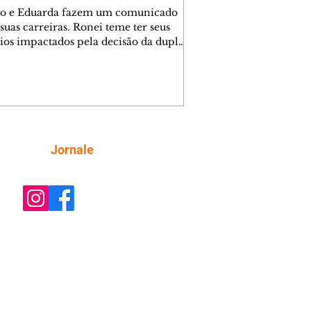
o e Eduarda fazem um comunicado
suas carreiras. Ronei teme ter seus
ios impactados pela decisão da dupla.
e decide prestar queixa contra
ica. Gael descobre que Naiane passou
ações sigilosas para Talita. Ronei
ra Verônica novamente e descobre
la deixou Bom Retorno. Gael se
ciona com Naiane. Valéria anuncia
e mudará de país, e Eduarda se
Siga
Jornale
upa com Sol. Palhares desconfia de
a em relação a Zilá. Ronei e Cinara
nfia