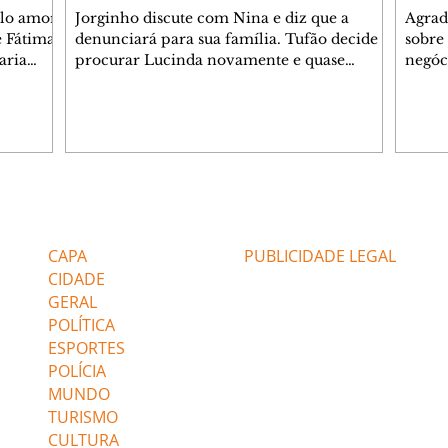
elo amor
Jorginho discute com Nina e diz que a
Agrad
e Fátima
denunciará para sua família. Tufão decide
sobre 
aria
procurar Lucinda novamente e quase
negóc
u
encontra Nina no lixão. Débora se
Janet
do,
preocupa com Jorginho. Monalisa pede que
Verôn
esteve
Olenka não a deixe sozinha. Tufão
inform
 Alika o
encontra Jorginho e o leva para casa. Max é
procu
. Chinua
hostil com Carminha. Diógenes se irrita
que e
quando Tavinho diz que não negociará o
decep
 Pascoal
passe de Roni por causa de sua sexualidade.
que s
Editorias
Editais Certificados
re que
Janaína admite para Jorginho que Lúcio e
preoc
r aos
Max estavam envolvidos na tentativa de
Cinar
CAPA
PUBLICIDADE LEGAL
assalto à
desco
CIDADE
GERAL
POLÍTICA
ESPORTES
POLÍCIA
MUNDO
TURISMO
CULTURA