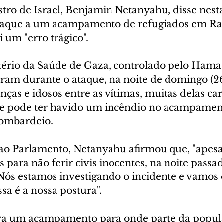
tro de Israel, Benjamin Netanyahu, disse nest
 ataque a um acampamento de refugiados em Ra
i um "erro trágico".
ério da Saúde de Gaza, controlado pelo Hamas
ram durante o ataque, na noite de domingo (26)
nças e idosos entre as vítimas, muitas delas ca
que pode ter havido um incêndio no acampamen
bombardeio.
o Parlamento, Netanyahu afirmou que, "apesa
para não ferir civis inocentes, na noite passa
 Nós estamos investigando o incidente e vamos
ssa é a nossa postura".
era um acampamento para onde parte da popul