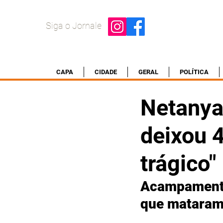
Siga o Jornale
CAPA
CIDADE
GERAL
POLÍTICA
Netanya
deixou 4
trágico"
Acampamento 
que mataram