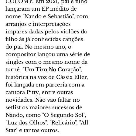
COLOMY. Em 2021, pai e filho 
lançaram um EP inédito de 
nome "Nando e Sebastião", com 
arranjos e interpretações 
ímpares dadas pelos violões do 
filho às já conhecidas canções 
do pai. No mesmo ano, o 
compositor lançou uma série de 
singles com o mesmo nome da 
turnê. "Um Tiro No Coração", 
histórica na voz de Cássia Eller, 
foi lançada em parceria com a 
cantora Pitty, entre outras 
novidades. Não vão faltar no 
setlist os maiores sucessos de 
Nando, como "O Segundo Sol", 
"Luz dos Olhos", "Relicário", "All 
Star" e tantos outros.