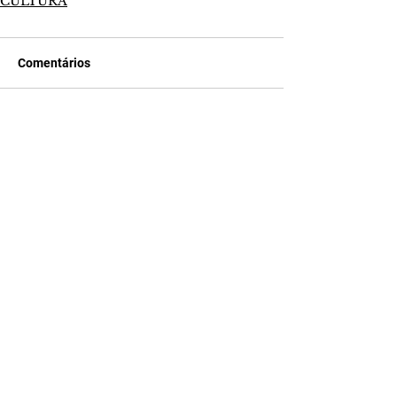
CULTURA
Comentários
Escreva um comentário
Últimas Notícias
A Desalmada | resumo do