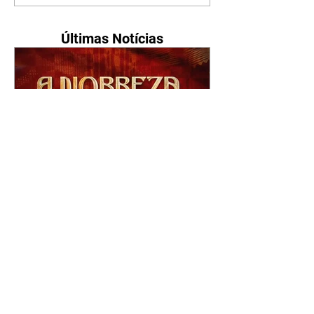
Últimas Notícias
A Nobreza do Amor |
resumo do capítulo de sexta
- 07/08/2026
Omar afirma a Tonho que lutará
pelo amor de Alika. Salma
repreende Miguel e Fátima por
terem sido rudes com Omar.
Maria Helena aconselha Manoel