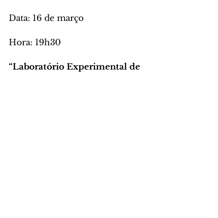
Data: 16 de março
Hora: 19h30
“Laboratório Experimental de 
Colagem”, com Cintia Ribas 
Data: 22 de março
Hora: 14h
Local: Espaço de Oficinas
A oficina é recomendada para 
maiores de 14 anos.
Mais informações pelo fone 