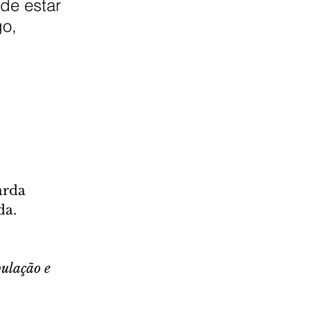
de estar 
o, 
arda 
da.
ulação e 