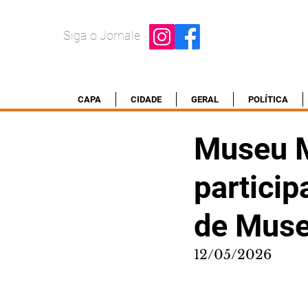
Siga o Jornale
CAPA
CIDADE
GERAL
POLÍTICA
Museu M
partici
de Mus
12/05/2026