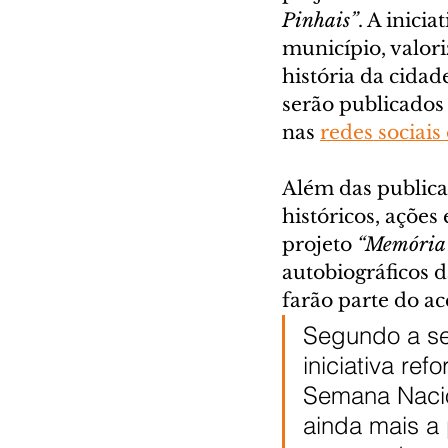
Pinhais”
. A inici
município, valori
história da cida
serão publicados
nas 
redes sociais
Além das publicaç
históricos, ações
projeto 
“Memória 
autobiográficos
farão parte do ac
Segundo a sec
iniciativa re
Semana Nacio
ainda mais a 