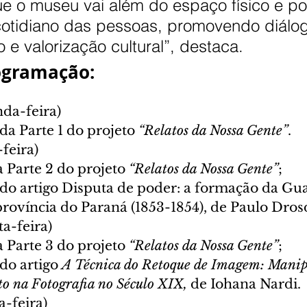
e o museu vai além do espaço físico e po
cotidiano das pessoas, promovendo diálog
 e valorização cultural”, destaca.
ogramação:
nda-feira)
a Parte 1 do projeto 
“Relatos da Nossa Gente”
.
-feira)
 Parte 2 do projeto 
“Relatos da Nossa Gente”
;
o artigo Disputa de poder: a formação da Gu
rovíncia do Paraná (1853-1854), de Paulo Dros
a-feira)
 Parte 3 do projeto 
“Relatos da Nossa Gente”
;
o artigo 
A Técnica do Retoque de Imagem: Manip
 na Fotografia no Século XIX,
 de Iohana Nardi.
a-feira)