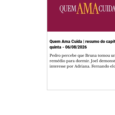
Quem Ama Cuida | resumo do capít
quinta - 06/08/2026
Pedro percebe que Bruna tomou u
remédio para dormir. Joel demonst
interesse por Adriana. Fernando el
Mau. Bia não gosta quando Brigitte 
se sentam à mesa com ela e César,
atrapalhando o jantar romântico do
Bruna se aproveita da preocupação
Pedro com sua saúde para manter 
ao seu lado. Elenice acusa Rosa por
desentendimento com Adriana. Joe
Contato comercial
convida Adriana e a família para ja
mmjornale@gmail.com
restaurante. Otoniel se depara com