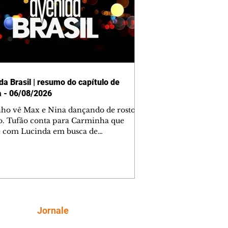
da Brasil | resumo do capítulo de
a - 06/08/2026
nho vê Max e Nina dançando de rosto
o. Tufão conta para Carminha que
e com Lucinda em busca de
mações sobre Rita. Nina despista Max
cura Jorginho, mas não o encontra.
se muda para a casa de Jorginho.
isa pensa em reconquistar Silas.
nes diz a Roni e Leandro que o
ro Tavinho Nunes assistirá ao jogo.
ica e Noêmia perseguem Cadinho na
Siga
Jornale
 deserta. Dolores sugere que Roni peça
n em casamento. Cadinho consegue