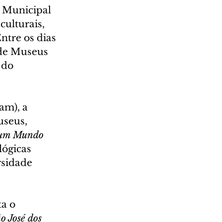
 Municipal 
ulturais, 
tre os dias 
 de Museus 
 do 
am), a 
seus, 
 um Mundo 
lógicas 
rsidade 
a o 
o José dos 