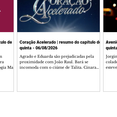
ulo de
Coração Acelerado | resumo do capítulo de
Aveni
quinta - 06/08/2026
quint
m
Agrado e Eduarda são prejudicadas pela
Jorgi
ra
proximidade com João Raul. Bará se
colad
ogia Mau
incomoda com o ciúme de Talita. Cinara
estev
e Rafael
desabafa com Ronei e decide passar uns
infor
dias na casa de Palhares. Agrado pede para
e pro
 casal.
ter uma conversa com Eduarda. Janete
Iran 
 de
confronta Zilá, que garante à irmã que não
Monal
o marido
conhece Verônica. Ronei reconhece uma
Dióge
 seu
possível bolsa de Zilá entre os pertences de
olhei
l
Verônica, e liga para Cinara. Agrado pensa
Verôn
Editorias
Editais Certificados
ntar no
em desfazer sua dupla com Eduarda para
praia
 o
ajudar João Raul sem prejudicar a amiga.
Suele