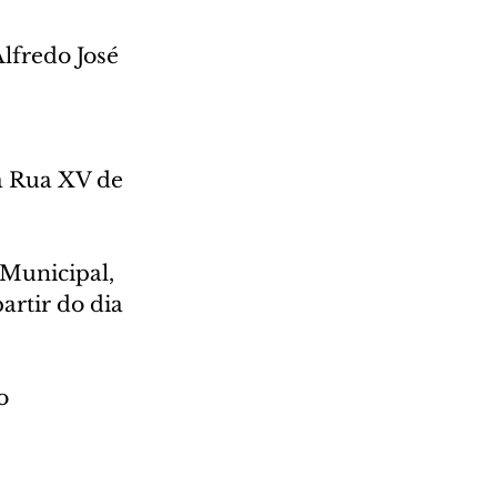
lfredo José 
na Rua XV de 
Municipal, 
artir do dia 
o 