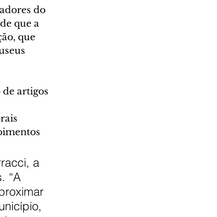
radores do 
 de que a 
ão, que 
useus 
de artigos 
rais 
oimentos 
racci, a 
. “A 
proximar 
nicípio, 