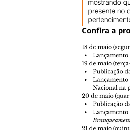
mostrando qu
presente no 
pertencimento
Confira a pr
18 de maio (segu
Lançamento d
19 de maio (terça
Publicação da
Lançamento d
Nacional na p
20 de maio (quart
Publicação da
Lançamento d
Branqueamento
21 de maio (quint