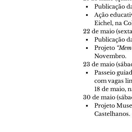
Publicação da
Ação educativ
Eichel, na C
22 de maio (sexta
Publicação da
Projeto 
“Memó
Novembro.
23 de maio (sába
Passeio guia
com vagas lim
18 de maio, n
30 de maio (sába
Projeto Muse
Castelhanos.